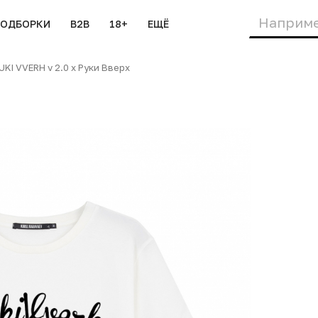
ПОДБОРКИ
B2B
18+
ЕЩЁ
I VVERH v 2.0 х Руки Вверх