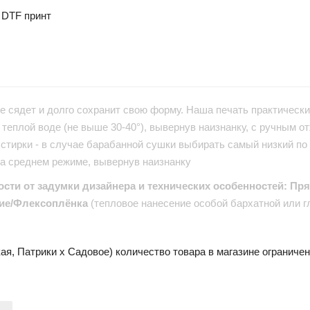
 DTF принт
е сядет и долго сохранит свою форму. Наша печать практически 
теплой воде (не выше 30-40°), вывернув наизнанку, с ручным от
стирки - в случае барабанной сушки выбирать самый низкий по
на среднем режиме, вывернув наизнанку
ости от задумки дизайнера и технических особенностей: Пр
ие/Флексоплёнка
(тепловое нанесение особой бархатной или г
ая, Патрики x Садовое) количество товара в магазине ограниче