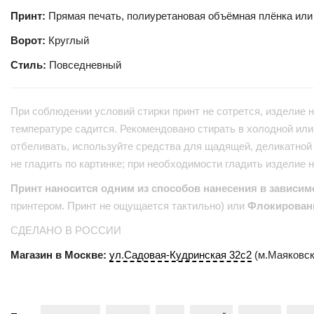
Принт:
Прямая печать, полиуретановая объёмная плёнка или
Ворот:
Круглый
Стиль:
Повседневный
При соблюдении условий стирки принт не сотрется, изделие н
температуре садится. Рекомендовано стирать в холодной или 
отбеливать, используйте средства для щадящей, деликатной 
не гладить по картинке; при необходимости гладить изделие 
Принт наносится одним из способов нанесения в зависим
принтером. Принт не ощущается тактильно) или
Флокирован
СДЕЛАНО В РОССИИ
Магазин в Москве:
ул.Садовая-Кудринская 32с2
(м.Маяковск