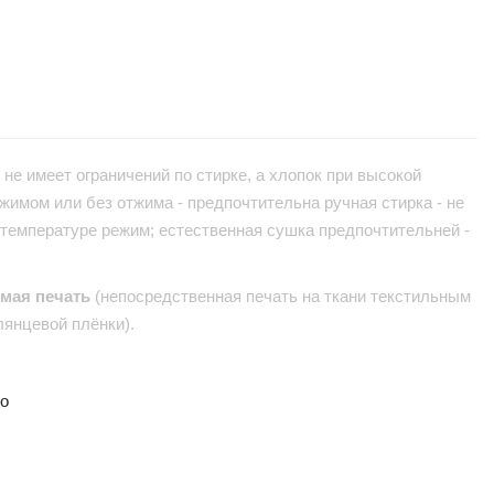
не имеет ограничений по стирке, а хлопок при высокой
жимом или без отжима - предпочтительна ручная стирка - не
 температуре режим; естественная сушка предпочтительней -
ямая печать
(непосредственная печать на ткани текстильным
лянцевой плёнки).
но