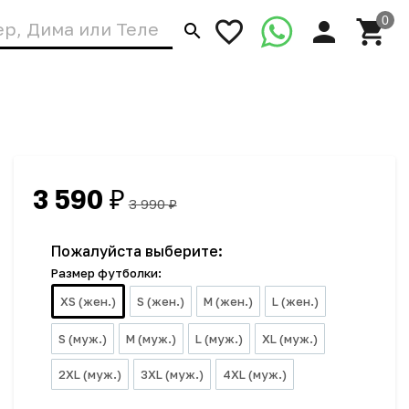
3 590
₽
3 990
₽
Пожалуйста выберите:
Размер футболки:
XS (жен.)
S (жен.)
M (жен.)
L (жен.)
S (муж.)
M (муж.)
L (муж.)
XL (муж.)
2XL (муж.)
3XL (муж.)
4XL (муж.)