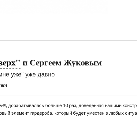
верх"
и Сергеем Жуковым
мне уже" уже давно
няет
vaev®, дорабатывалась больше 10 раз, доведённая нашими конст
азовый элемент гардероба, который будет уместен в любых ситу