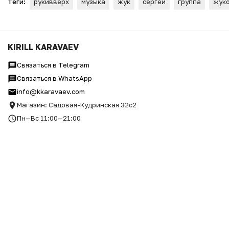
Теги:
рукивверх
музыка
жук
сергей
группа
жук
ФУТБОЛКА RUKI VVERH v 2.0
KIRILL KARAVAEV
Связаться в Telegram
Связаться в WhatsApp
info@kkaravaev.com
Магазин: Садовая-Кудринская 32с2
Пн—Вс 11:00—21:00