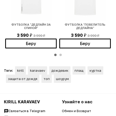
ФУТБОЛКА "ДЕДЛАЙН ЗА
ФУТБОЛКА "ПОВЕЛИТЕЛЬ
СПИНОЙ"
ДЕДЛАЙНА"
3 590
3 590
3 990
3 990
₽
₽
₽
₽
Беру
Беру
Теги:
kirill
karavaev
дождевик
плащ
куртка
защита от дождя
топ
шоурум
KIRILL KARAVAEV
Узнайте о нас
Связаться в Telegram
Обмен и Возврат