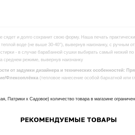
е сядет и долго сохранит свою форму. Наша печать практически 
теплой воде (не выше 30-40°), вывернув наизнанку, с ручным от
стирки - в случае барабанной сушки выбирать самый низкий по
на среднем режиме, вывернув наизнанку
ости от задумки дизайнера и технических особенностей: Пр
ие/Флексоплёнка
(тепловое нанесение особой бархатной или г
ая, Патрики x Садовое) количество товара в магазине ограниче
РЕКОМЕНДУЕМЫЕ ТОВАРЫ