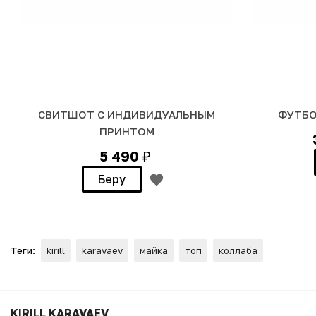
СВИТШОТ С ИНДИВИДУАЛЬНЫМ
ФУТБО
ПРИНТОМ
5 490
₽
Беру
Теги:
kirill
karavaev
майка
топ
коллаба
Футболка "Отруби свой телеф
KIRILL KARAVAEV