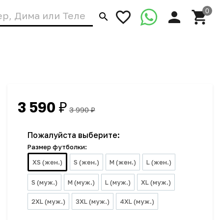
3 590
₽
3 990
₽
Пожалуйста выберите:
Размер футболки:
XS (жен.)
S (жен.)
M (жен.)
L (жен.)
S (муж.)
M (муж.)
L (муж.)
XL (муж.)
2XL (муж.)
3XL (муж.)
4XL (муж.)