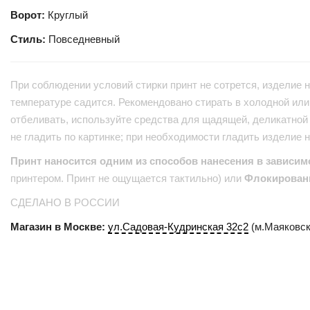
Ворот:
Круглый
Стиль:
Повседневный
При соблюдении условий стирки принт не сотрется, изделие н
температуре садится. Рекомендовано стирать в холодной или 
отбеливать, используйте средства для щадящей, деликатной 
не гладить по картинке; при необходимости гладить изделие 
Принт наносится одним из способов нанесения в зависим
принтером. Принт не ощущается тактильно) или
Флокирован
СДЕЛАНО В РОССИИ
Магазин в Москве:
ул.Садовая-Кудринская 32с2
(м.Маяковск