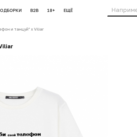
ПОДБОРКИ
B2B
18+
ЕЩЁ
он и танцуй" х Viliar
iliar