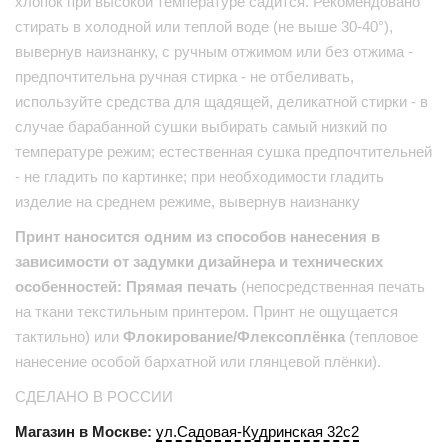
хлопок при высокой температуре садится. Рекомендовано
стирать в холодной или теплой воде (не выше 30-40°),
вывернув наизнанку, с ручным отжимом или без отжима -
предпочтительна ручная стирка - не отбеливать,
используйте средства для щадящей, деликатной стирки - в
случае барабанной сушки выбирать самый низкий по
температуре режим; естественная сушка предпочтительней
- не гладить по картинке; при необходимости гладить
изделие на среднем режиме, вывернув наизнанку
Принт наносится одним из способов нанесения в
зависимости от задумки дизайнера и технических
особенностей: Прямая печать
(непосредственная печать
на ткани текстильным принтером. Принт не ощущается
тактильно) или
Флокирование/Флексоплёнка
(тепловое
нанесение особой бархатной или глянцевой плёнки).
СДЕЛАНО В РОССИИ
Магазин в Москве:
ул.Садовая-Кудринская 32с2