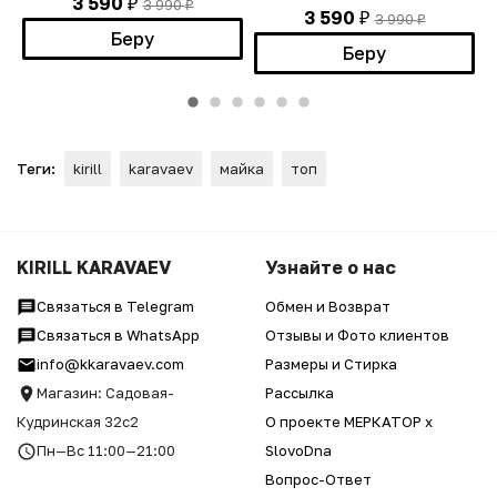
3 590
3 990
₽
₽
3 590
3 990
₽
₽
Беру
Беру
Теги:
kirill
karavaev
майка
топ
KIRILL KARAVAEV
Узнайте о нас
Связаться в Telegram
Обмен и Возврат
Связаться в WhatsApp
Отзывы и Фото клиентов
info@kkaravaev.com
Размеры и Стирка
Магазин: Садовая-
Рассылка
Кудринская 32с2
О проекте МЕРКАТОР x
Пн—Вс 11:00—21:00
SlovoDna
Вопрос-Ответ