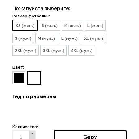
Пожалуйста выберите:
Размер футболки:
XS (жен.)
S (жен.)
M (жен.)
L (жен.)
S (муж.)
M (муж.)
L (муж.)
XL (муж.)
2XL (муж.)
3XL (муж.)
4XL (муж.)
Цвет:
Гид по размерам
Количество: