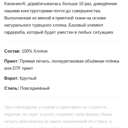
Karavaev®, дорабатывалась больше 10 раз, доведённая
нашими конструкторами почти до совершенства.
Выполненная из мягкой и приятной ткани на основе
натурального турецкого хлопка. Базовый элемент
гардероба, который будет уместен в любых ситуациях
Состав:
100% Хлопок
Принт:
Прямая печать, полиуретановая объёмная плёнка
или DTF принт
Ворот:
Круглый
Стиль:
Повседневный
При соблюдении условий стирки принт не сотрется,
изделие не сядет и долго сохранит свою форму. Наша
печать практически не имеет ограничений по стирке, а