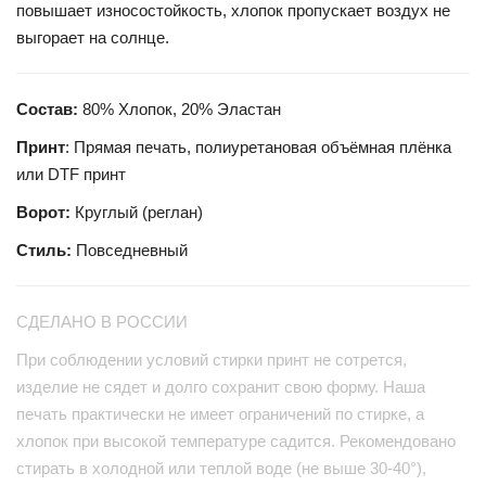
повышает износостойкость, хлопок пропускает воздух не
выгорает на солнце.
Состав:
80% Хлопок, 20% Эластан
Принт
: Прямая печать, полиуретановая объёмная плёнка
или DTF принт
Ворот:
Круглый (реглан)
Стиль:
Повседневный
СДЕЛАНО В РОССИИ
При соблюдении условий стирки принт не сотрется,
изделие не сядет и долго сохранит свою форму. Наша
печать практически не имеет ограничений по стирке, а
хлопок при высокой температуре садится. Рекомендовано
стирать в холодной или теплой воде (не выше 30-40°),