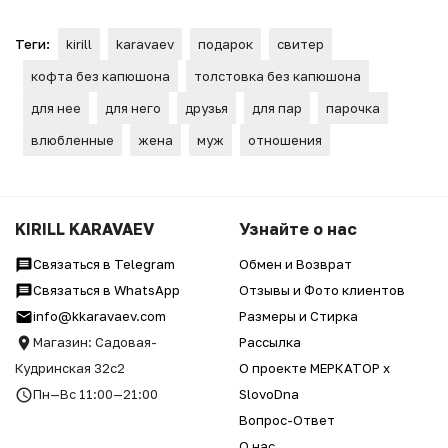
Теги:
kirill
karavaev
подарок
свитер
кофта без капюшона
толстовка без капюшона
для нее
для него
друзья
для пар
парочка
влюбленные
жена
муж
отношения
KIRILL KARAVAEV
Узнайте о нас
Связаться в Telegram
Обмен и Возврат
Связаться в WhatsApp
Отзывы и Фото клиентов
info@kkaravaev.com
Размеры и Стирка
Магазин: Садовая-
Рассылка
Кудринская 32с2
О проекте МЕРКАТОР x
Пн—Вс 11:00—21:00
SlovoDna
Вопрос-Ответ
О нас