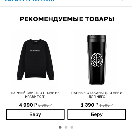
РЕКОМЕНДУЕМЫЕ ТОВАРЫ
R
ПАРНЫЙ СВИТШОТ "МНЕ НЕ
ПАРНЫЕ СТАКАНЫ ДЛЯ НЕЁ И
П
НРАВИТСЯ"
ДЛЯ НЕГО
4 990
1 390
5 990
1 590
₽
₽
₽
₽
Беру
Беру