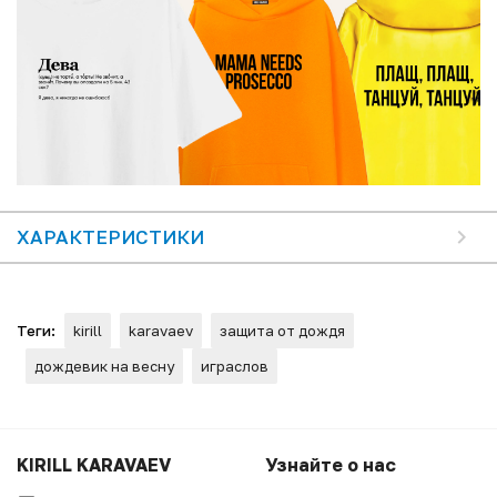
ХАРАКТЕРИСТИКИ
Теги:
kirill
karavaev
защита от дождя
дождевик на весну
играслов
KIRILL KARAVAEV
Узнайте о нас