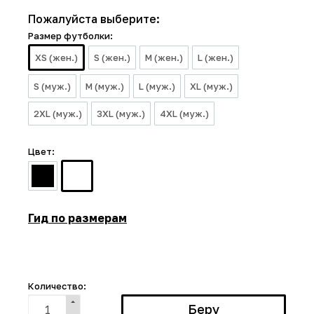
Пожалуйста выберите:
Размер футболки:
XS (жен.)
S (жен.)
M (жен.)
L (жен.)
S (муж.)
M (муж.)
L (муж.)
XL (муж.)
2XL (муж.)
3XL (муж.)
4XL (муж.)
Цвет:
Гид по размерам
Количество: