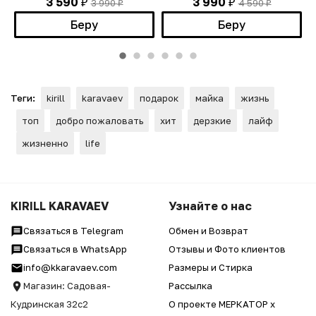
3 590
3 990
3 990
4 590
₽
₽
₽
₽
Беру
Беру
Теги:
kirill
karavaev
подарок
майка
жизнь
топ
добро пожаловать
хит
дерзкие
лайф
жизненно
life
KIRILL KARAVAEV
Узнайте о нас
Связаться в Telegram
Обмен и Возврат
Связаться в WhatsApp
Отзывы и Фото клиентов
info@kkaravaev.com
Размеры и Стирка
Магазин: Садовая-
Рассылка
Кудринская 32с2
О проекте МЕРКАТОР x