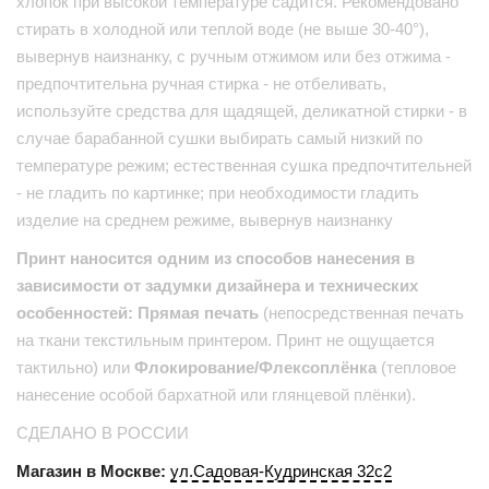
хлопок при высокой температуре садится. Рекомендовано
стирать в холодной или теплой воде (не выше 30-40°),
вывернув наизнанку, с ручным отжимом или без отжима -
предпочтительна ручная стирка - не отбеливать,
используйте средства для щадящей, деликатной стирки - в
случае барабанной сушки выбирать самый низкий по
температуре режим; естественная сушка предпочтительней
- не гладить по картинке; при необходимости гладить
изделие на среднем режиме, вывернув наизнанку
Принт наносится одним из способов нанесения в
зависимости от задумки дизайнера и технических
особенностей: Прямая печать
(непосредственная печать
на ткани текстильным принтером. Принт не ощущается
тактильно) или
Флокирование/Флексоплёнка
(тепловое
нанесение особой бархатной или глянцевой плёнки).
СДЕЛАНО В РОССИИ
Магазин в Москве:
ул.Садовая-Кудринская 32с2