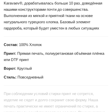
Karavaev®, дорабатывалась больше 10 раз, доведённая
нашими конструкторами почти до совершенства.
Выполненная из мягкой и приятной ткани на основе
натурального турецкого хлопка. Базовый элемент
гардероба, который будет уместен в любых ситуациях
Состав:
100% Хлопок
Принт:
Прямая печать, полиуретановая объёмная плёнка
или DTF принт
Ворот:
Круглый
Стиль:
Повседневный
При соблюдении условий стирки принт не сотрется,
изделие не сядет и долго сохранит свою форму. Наша
печать практически не имеет ограничений по стирке, а