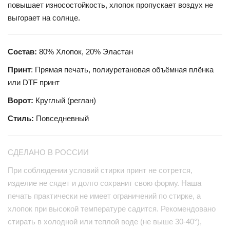
повышает износостойкость, хлопок пропускает воздух не
выгорает на солнце.
Состав:
80% Хлопок, 20% Эластан
Принт
: Прямая печать, полиуретановая объёмная плёнка
или DTF принт
Ворот:
Круглый (реглан)
Стиль:
Повседневный
СДЕЛАНО В РОССИИ
При соблюдении условий стирки принт не сотрется,
изделие не сядет и долго сохранит свою форму. Наша
печать практически не имеет ограничений по стирке, а
хлопок при высокой температуре садится. Рекомендовано
стирать в холодной или теплой воде (не выше 30-40°),