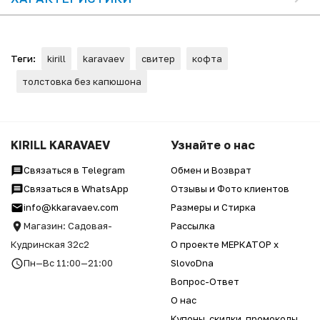
Теги:
kirill
karavaev
свитер
кофта
толстовка без капюшона
KIRILL KARAVAEV
Узнайте о нас
Связаться в Telegram
Обмен и Возврат
Связаться в WhatsApp
Отзывы и Фото клиентов
info@kkaravaev.com
Размеры и Стирка
Магазин: Садовая-
Рассылка
Кудринская 32с2
О проекте МЕРКАТОР x
Пн—Вс 11:00—21:00
SlovoDna
Вопрос-Ответ
О нас
Купоны, скидки, промокоды