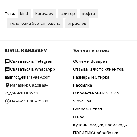
Теги:
kirill
karavaev
свитер
кофта
толстовка без капюшона
играслов
KIRILL KARAVAEV
Узнайте о нас
Связаться в Telegram
Обмен и Возврат
Связаться в WhatsApp
Отзывы и Фото клиентов
info@kkaravaev.com
Размеры и Стирка
Магазин: Садовая-
Рассылка
Кудринская 32с2
О проекте МЕРКАТОР x
Пн—Вс 11:00—21:00
SlovoDna
Вопрос-Ответ
О нас
Купоны, скидки, промокоды
ПОЛИТИКА обработки