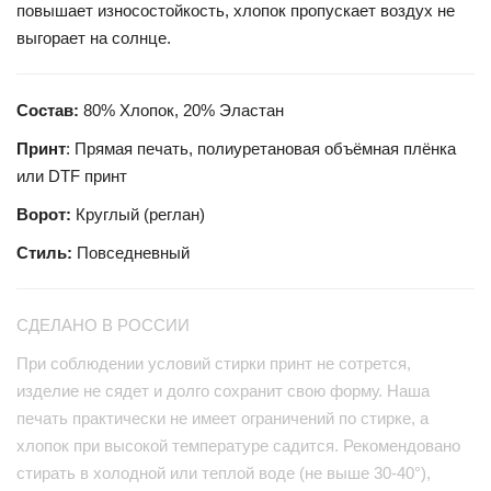
повышает износостойкость, хлопок пропускает воздух не
выгорает на солнце.
Состав:
80% Хлопок, 20% Эластан
Принт
: Прямая печать, полиуретановая объёмная плёнка
или DTF принт
Ворот:
Круглый (реглан)
Стиль:
Повседневный
СДЕЛАНО В РОССИИ
При соблюдении условий стирки принт не сотрется,
изделие не сядет и долго сохранит свою форму. Наша
печать практически не имеет ограничений по стирке, а
хлопок при высокой температуре садится. Рекомендовано
стирать в холодной или теплой воде (не выше 30-40°),