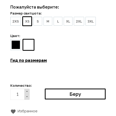
Пожалуйста выберите:
Размер свитшота:
2XS
XS
S
M
L
XL
2XL
3XL
Цвет:
Гид по размерам
Количество:
Избранное