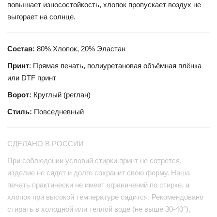
повышает износостойкость, хлопок пропускает воздух не
выгорает на солнце.
Состав:
80% Хлопок, 20% Эластан
Принт
: Прямая печать, полиуретановая объёмная плёнка
или DTF принт
Ворот:
Круглый (реглан)
Стиль:
Повседневный
СДЕЛАНО В РОССИИ
При соблюдении условий стирки принт не сотрется,
изделие не сядет и долго сохранит свою форму. Наша
печать практически не имеет ограничений по стирке, а
хлопок при высокой температуре садится. Рекомендовано
стирать в холодной или теплой воде (не выше 30-40°),