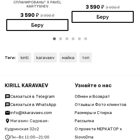
СПЛАНИРОВАНЫ" Х PAVEL
3 590
KARTYSHEV
3 990
₽
₽
3 590
3 990
₽
Беру
₽
Беру
Теги:
kirill
karavaev
майка
топ
KIRILL KARAVAEV
Узнайте о нас
Связаться в Telegram
Обмен и Возврат
Связаться в WhatsApp
Отзывы и Фото клиентов
info@kkaravaev.com
Размеры и Стирка
Магазин: Садовая-
Рассылка
Кудринская 32с2
О проекте МЕРКАТОР x
Пн—Вс 11:00—21:00
SlovoDna