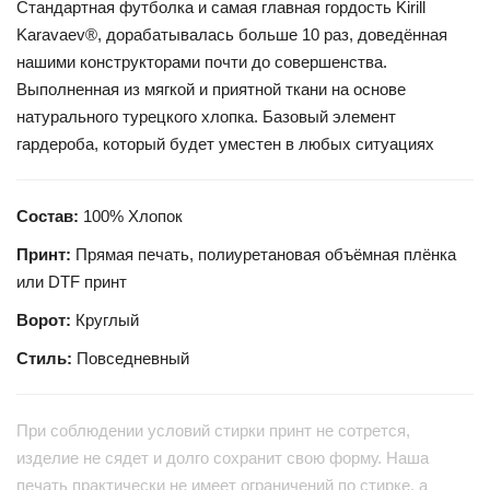
Стандартная футболка и самая главная гордость Kirill
Karavaev®, дорабатывалась больше 10 раз, доведённая
нашими конструкторами почти до совершенства.
Выполненная из мягкой и приятной ткани на основе
натурального турецкого хлопка. Базовый элемент
гардероба, который будет уместен в любых ситуациях
Состав:
100% Хлопок
Принт:
Прямая печать, полиуретановая объёмная плёнка
или DTF принт
Ворот:
Круглый
Стиль:
Повседневный
При соблюдении условий стирки принт не сотрется,
изделие не сядет и долго сохранит свою форму. Наша
печать практически не имеет ограничений по стирке, а