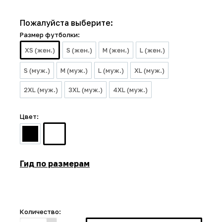
Пожалуйста выберите:
Размер футболки:
XS (жен.)
S (жен.)
M (жен.)
L (жен.)
S (муж.)
M (муж.)
L (муж.)
XL (муж.)
2XL (муж.)
3XL (муж.)
4XL (муж.)
Цвет:
Гид по размерам
Количество: