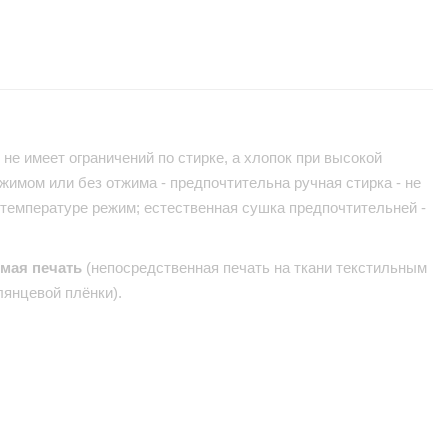
не имеет ограничений по стирке, а хлопок при высокой
жимом или без отжима - предпочтительна ручная стирка - не
 температуре режим; естественная сушка предпочтительней -
ямая печать
(непосредственная печать на ткани текстильным
лянцевой плёнки).