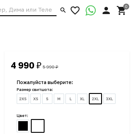
4 990
₽
5 990
₽
Пожалуйста выберите:
Размер свитшота:
2XS
XS
S
M
L
XL
2XL
3XL
Цвет: