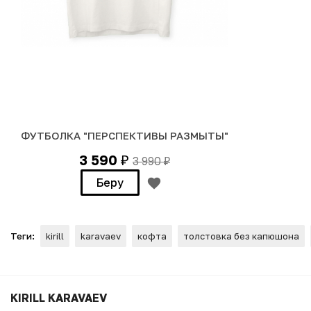
ФУТБОЛКА "ПЕРСПЕКТИВЫ РАЗМЫТЫ"
3 590
3 990
₽
₽
Беру
Теги:
kirill
karavaev
кофта
толстовка без капюшона
СВИТШОТ "ПЕРСПЕКТИВЫ 
KIRILL KARAVAEV