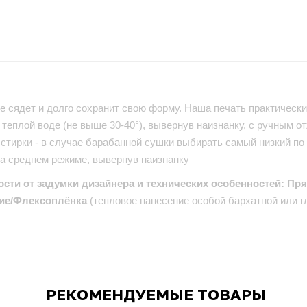
е сядет и долго сохранит свою форму. Наша печать практически 
теплой воде (не выше 30-40°), вывернув наизнанку, с ручным от
стирки - в случае барабанной сушки выбирать самый низкий по
на среднем режиме, вывернув наизнанку
ости от задумки дизайнера и технических особенностей: Пр
ие/Флексоплёнка
(тепловое нанесение особой бархатной или г
РЕКОМЕНДУЕМЫЕ ТОВАРЫ