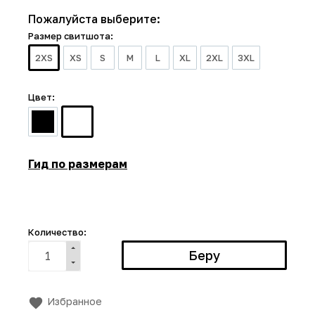
Пожалуйста выберите:
Размер свитшота:
2XS
XS
S
M
L
XL
2XL
3XL
Цвет:
Гид по размерам
Количество:
Избранное