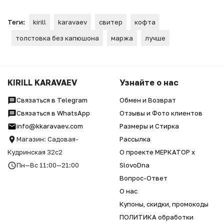
Теги:
kirill
karavaev
свитер
кофта
толстовка без капюшона
маржа
лучше
KIRILL KARAVAEV
Узнайте о нас
Связаться в Telegram
Обмен и Возврат
Связаться в WhatsApp
Отзывы и Фото клиентов
info@kkaravaev.com
Размеры и Стирка
Магазин: Садовая-
Рассылка
Кудринская 32с2
О проекте МЕРКАТОР x
Пн—Вс 11:00—21:00
SlovoDna
Вопрос-Ответ
О нас
Купоны, скидки, промокоды
ПОЛИТИКА обработки