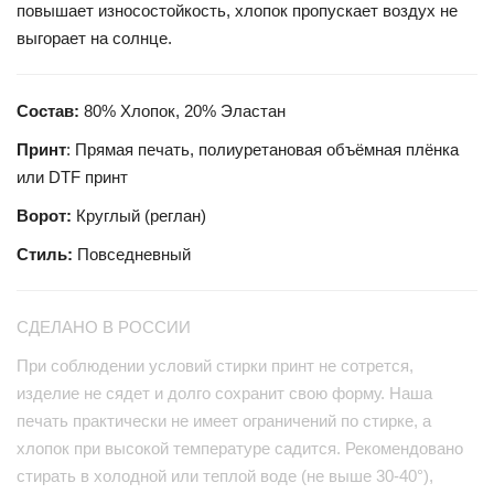
повышает износостойкость, хлопок пропускает воздух не
выгорает на солнце.
Состав:
80% Хлопок, 20% Эластан
Принт
: Прямая печать, полиуретановая объёмная плёнка
или DTF принт
Ворот:
Круглый (реглан)
Стиль:
Повседневный
СДЕЛАНО В РОССИИ
При соблюдении условий стирки принт не сотрется,
изделие не сядет и долго сохранит свою форму. Наша
печать практически не имеет ограничений по стирке, а
хлопок при высокой температуре садится. Рекомендовано
стирать в холодной или теплой воде (не выше 30-40°),