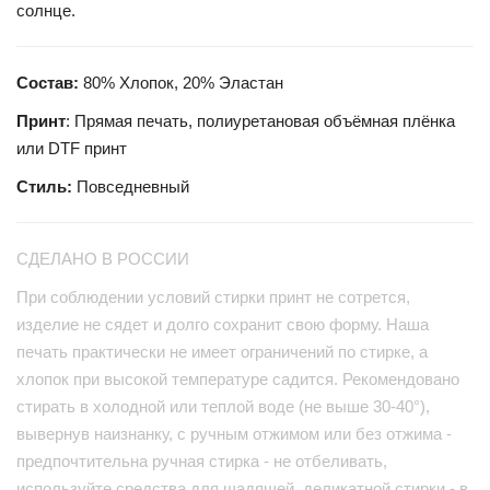
солнце.
Состав:
80% Хлопок, 20% Эластан
Принт
: Прямая печать, полиуретановая объёмная плёнка
или DTF принт
Стиль:
Повседневный
СДЕЛАНО В РОССИИ
При соблюдении условий стирки принт не сотрется,
изделие не сядет и долго сохранит свою форму. Наша
печать практически не имеет ограничений по стирке, а
хлопок при высокой температуре садится. Рекомендовано
стирать в холодной или теплой воде (не выше 30-40°),
вывернув наизнанку, с ручным отжимом или без отжима -
предпочтительна ручная стирка - не отбеливать,
используйте средства для щадящей, деликатной стирки - в