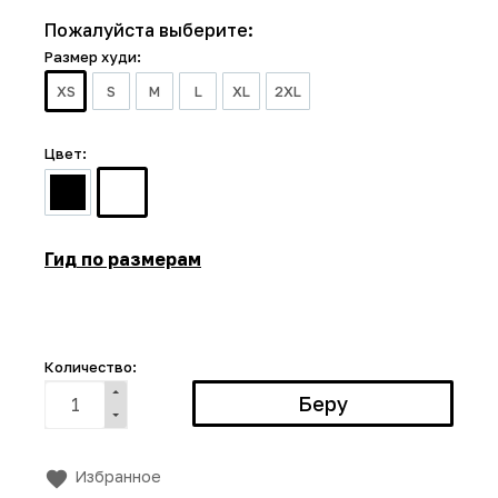
Пожалуйста выберите:
Размер худи:
XS
S
M
L
XL
2XL
Цвет:
Гид по размерам
Количество:
Избранное