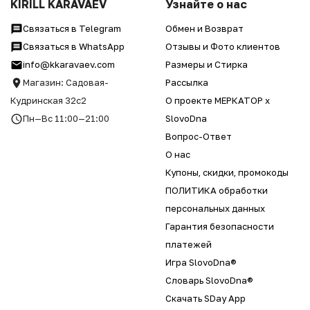
KIRILL KARAVAEV
Узнайте о нас
Связаться в Telegram
Обмен и Возврат
Связаться в WhatsApp
Отзывы и Фото клиентов
info@kkaravaev.com
Размеры и Стирка
Магазин: Садовая-
Рассылка
Кудринская 32с2
О проекте МЕРКАТОР x
Пн—Вс 11:00—21:00
SlovoDna
Вопрос-Ответ
О нас
Купоны, скидки, промокоды
ПОЛИТИКА обработки
персональных данных
Гарантия безопасности
платежей
Игра SlovoDna®
Словарь SlovoDna®
Скачать SDay App