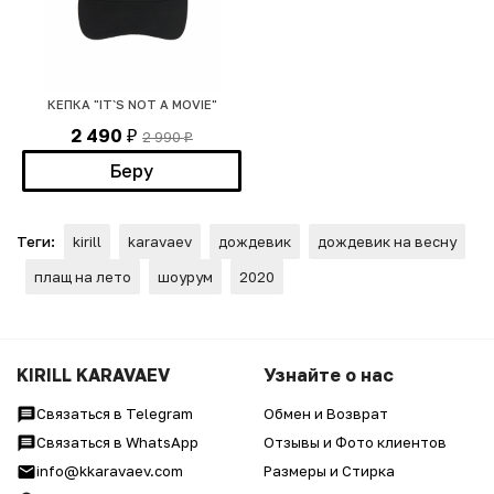
КЕПКА "IT`S NOT A MOVIE"
2 490
2 990
₽
₽
Беру
Теги:
kirill
karavaev
дождевик
дождевик на весну
плащ на лето
шоурум
2020
KIRILL KARAVAEV
Узнайте о нас
Связаться в Telegram
Обмен и Возврат
Связаться в WhatsApp
Отзывы и Фото клиентов
info@kkaravaev.com
Размеры и Стирка