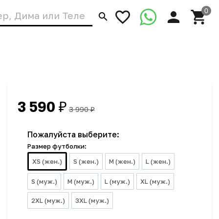
3 590
₽
3 990
₽
Пожалуйста выберите:
Размер футболки:
XS (жен.)
S (жен.)
M (жен.)
L (жен.)
S (муж.)
M (муж.)
L (муж.)
XL (муж.)
2XL (муж.)
3XL (муж.)