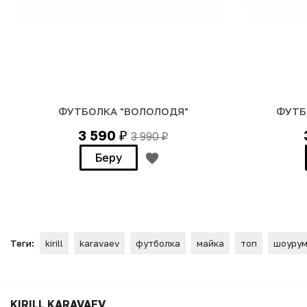
ФУТБОЛКА "ВОЛОЛОДЯ"
ФУТБ
3 590
3 990
₽
₽
Беру
Теги:
kirill
karavaev
футболка
майка
топ
шоуру
ФУТБОЛКА "Анютины глазки
KIRILL KARAVAEV