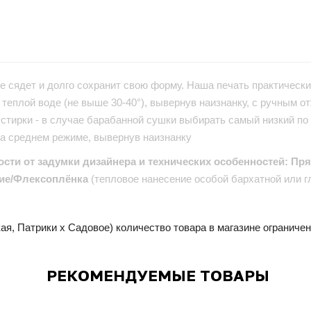
е сядет и долго сохранит свою форму. Наша печать практически 
теплой воде (не выше 30-40°), вывернув наизнанку, с ручным от
стирки - в случае барабанной сушки выбирать самый низкий по
на среднем режиме, вывернув наизнанку
ости от задумки дизайнера и технических особенностей: Пр
ие/Флексоплёнка
(тепловое нанесение особой бархатной или г
ая, Патрики x Садовое) количество товара в магазине ограниче
РЕКОМЕНДУЕМЫЕ ТОВАРЫ