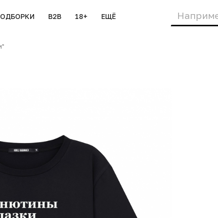
ПОДБОРКИ
B2B
18+
ЕЩЁ
и"