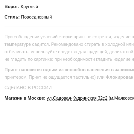
Ворот:
Круглый
Стиль:
Повседневный
При соблюдении условий стирки принт не сотрется, изделие н
температуре садится. Рекомендовано стирать в холодной или 
отбеливать, используйте средства для щадящей, деликатной 
не гладить по картинке; при необходимости гладить изделие 
Принт наносится одним из способов нанесения в зависим
принтером. Принт не ощущается тактильно) или
Флокирован
СДЕЛАНО В РОССИИ
Магазин в Москве:
ул.Садовая-Кудринская 32с2
(м.Маяковск