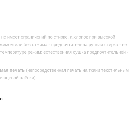
не имеет ограничений по стирке, а хлопок при высокой
жимом или без отжима - предпочтительна ручная стирка - не
 температуре режим; естественная сушка предпочтительней -
ямая печать
(непосредственная печать на ткани текстильным
лянцевой плёнки).
но