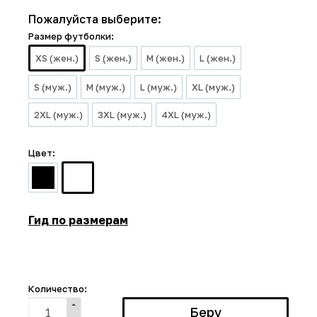
Пожалуйста выберите:
Размер футболки:
XS (жен.)
S (жен.)
M (жен.)
L (жен.)
S (муж.)
M (муж.)
L (муж.)
XL (муж.)
2XL (муж.)
3XL (муж.)
4XL (муж.)
Цвет:
Гид по размерам
Количество: