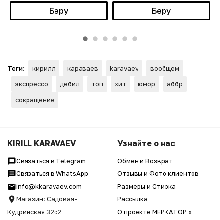
Беру
Беру
Теги:
кирилл
караваев
karavaev
вообщем
экспрессо
дебил
топ
хит
юмор
аббр
сокращение
KIRILL KARAVAEV
Узнайте о нас
Связаться в Telegram
Обмен и Возврат
Связаться в WhatsApp
Отзывы и Фото клиентов
info@kkaravaev.com
Размеры и Стирка
Магазин: Садовая-
Рассылка
Кудринская 32с2
О проекте МЕРКАТОР x