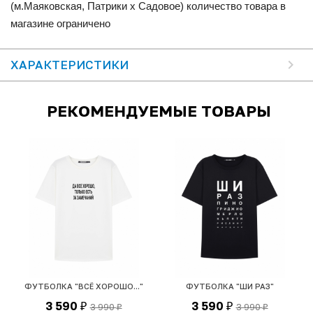
(м.Маяковская, Патрики x Садовое) количество товара в
магазине ограничено
ХАРАКТЕРИСТИКИ
РЕКОМЕНДУЕМЫЕ ТОВАРЫ
ФУТБОЛКА "ВСЁ ХОРОШО..."
ФУТБОЛКА "ШИ РАЗ"
Ф
3 590
3 590
3 990
3 990
₽
₽
₽
₽