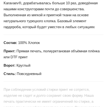
Karavaev®, дорабатывалась больше 10 раз, доведённая
нашими конструкторами почти до совершенства.
Выполненная из мягкой и приятной ткани на основе
натурального турецкого хлопка. Базовый элемент
гардероба, который будет уместен в любых ситуациях
Состав:
100% Хлопок
Принт:
Прямая печать, полиуретановая объёмная плёнка
или DTF принт
Ворот:
Круглый
Стиль:
Повседневный
При соблюдении условий стирки принт не сотрется,
изделие не сядет и долго сохранит свою форму. Наша
печать практически не имеет ограничений по стирке, а