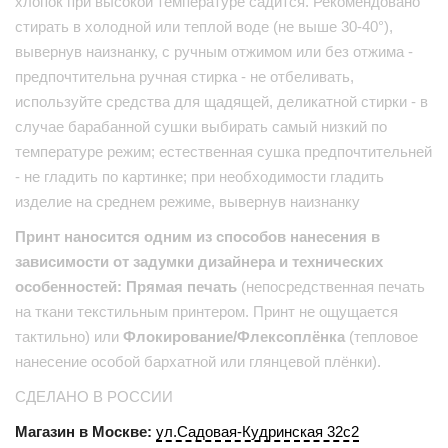
хлопок при высокой температуре садится. Рекомендовано
стирать в холодной или теплой воде (не выше 30-40°),
вывернув наизнанку, с ручным отжимом или без отжима -
предпочтительна ручная стирка - не отбеливать,
используйте средства для щадящей, деликатной стирки - в
случае барабанной сушки выбирать самый низкий по
температуре режим; естественная сушка предпочтительней
- не гладить по картинке; при необходимости гладить
изделие на среднем режиме, вывернув наизнанку
Принт наносится одним из способов нанесения в
зависимости от задумки дизайнера и технических
особенностей: Прямая печать
(непосредственная печать
на ткани текстильным принтером. Принт не ощущается
тактильно) или
Флокирование/Флексоплёнка
(тепловое
нанесение особой бархатной или глянцевой плёнки).
СДЕЛАНО В РОССИИ
Магазин в Москве:
ул.Садовая-Кудринская 32с2