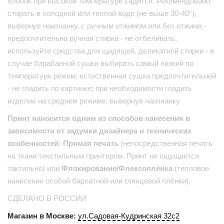
хлопок при высокой температуре садится. Рекомендовано
стирать в холодной или теплой воде (не выше 30-40°),
вывернув наизнанку, с ручным отжимом или без отжима -
предпочтительна ручная стирка - не отбеливать,
используйте средства для щадящей, деликатной стирки - в
случае барабанной сушки выбирать самый низкий по
температуре режим; естественная сушка предпочтительней
- не гладить по картинке; при необходимости гладить
изделие на среднем режиме, вывернув наизнанку
Принт наносится одним из способов нанесения в
зависимости от задумки дизайнера и технических
особенностей: Прямая печать
(непосредственная печать
на ткани текстильным принтером. Принт не ощущается
тактильно) или
Флокирование/Флексоплёнка
(тепловое
нанесение особой бархатной или глянцевой плёнки).
СДЕЛАНО В РОССИИ
Магазин в Москве:
ул.Садовая-Кудринская 32с2