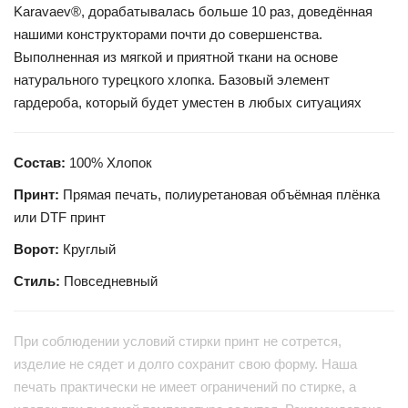
Karavaev®, дорабатывалась больше 10 раз, доведённая
нашими конструкторами почти до совершенства.
Выполненная из мягкой и приятной ткани на основе
натурального турецкого хлопка. Базовый элемент
гардероба, который будет уместен в любых ситуациях
Состав:
100% Хлопок
Принт:
Прямая печать, полиуретановая объёмная плёнка
или DTF принт
Ворот:
Круглый
Стиль:
Повседневный
При соблюдении условий стирки принт не сотрется,
изделие не сядет и долго сохранит свою форму. Наша
печать практически не имеет ограничений по стирке, а