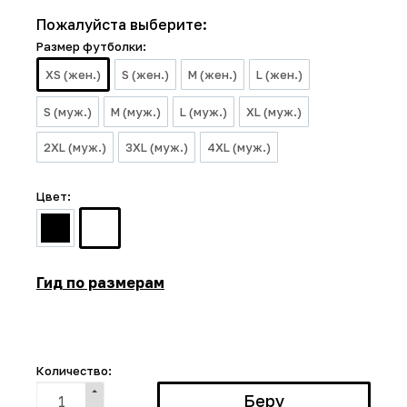
Пожалуйста выберите:
Размер футболки:
XS (жен.)
S (жен.)
M (жен.)
L (жен.)
S (муж.)
M (муж.)
L (муж.)
XL (муж.)
2XL (муж.)
3XL (муж.)
4XL (муж.)
Цвет:
Гид по размерам
Количество: