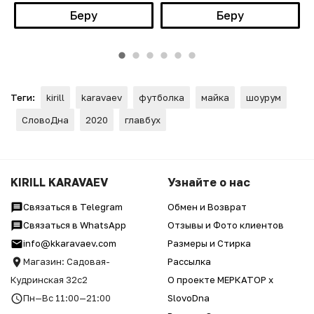
Беру
Беру
Теги:
kirill
karavaev
футболка
майка
шоурум
СловоДна
2020
главбух
KIRILL KARAVAEV
Узнайте о нас
Связаться в Telegram
Обмен и Возврат
Связаться в WhatsApp
Отзывы и Фото клиентов
info@kkaravaev.com
Размеры и Стирка
Магазин: Садовая-
Рассылка
Кудринская 32с2
О проекте МЕРКАТОР x
Пн—Вс 11:00—21:00
SlovoDna