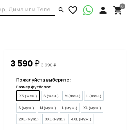
3 590
₽
3 990
₽
Пожалуйста выберите:
Размер футболки:
XS (жен.)
S (жен.)
M (жен.)
L (жен.)
S (муж.)
M (муж.)
L (муж.)
XL (муж.)
2XL (муж.)
3XL (муж.)
4XL (муж.)