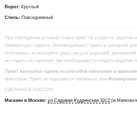
Ворот:
Круглый
Стиль:
Повседневный
При соблюдении условий стирки принт не сотрется, изделие н
температуре садится. Рекомендовано стирать в холодной или 
отбеливать, используйте средства для щадящей, деликатной 
не гладить по картинке; при необходимости гладить изделие 
Принт наносится одним из способов нанесения в зависим
принтером. Принт не ощущается тактильно) или
Флокирован
СДЕЛАНО В РОССИИ
Магазин в Москве:
ул.Садовая-Кудринская 32с2
(м.Маяковск