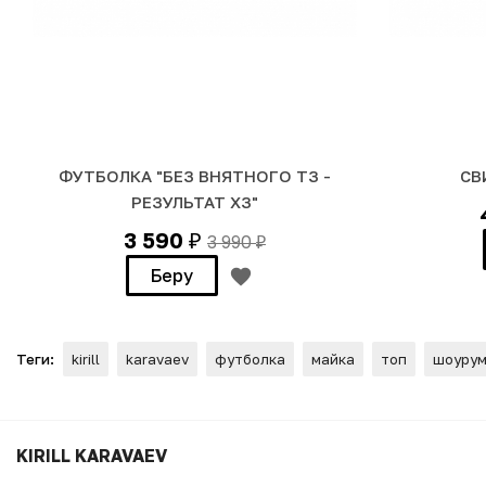
ФУТБОЛКА "БЕЗ ВНЯТНОГО ТЗ -
СВ
РЕЗУЛЬТАТ ХЗ"
3 590
3 990
₽
₽
Беру
Теги:
kirill
karavaev
футболка
майка
топ
шоуру
ФУТБОЛКА "HATE"
KIRILL KARAVAEV