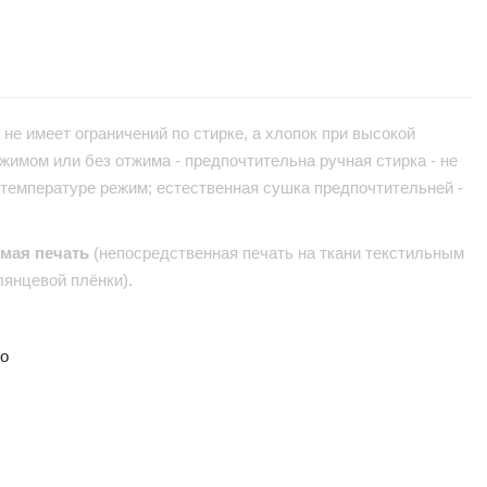
не имеет ограничений по стирке, а хлопок при высокой
жимом или без отжима - предпочтительна ручная стирка - не
 температуре режим; естественная сушка предпочтительней -
ямая печать
(непосредственная печать на ткани текстильным
лянцевой плёнки).
но