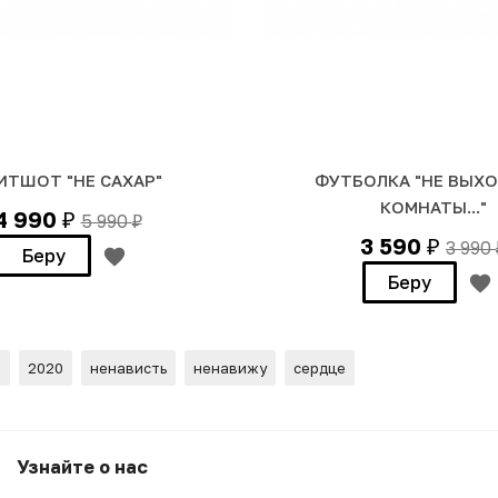
ИТШОТ "НЕ САХАР"
ФУТБОЛКА "НЕ ВЫХО
КОМНАТЫ..."
4 990
5 990
₽
₽
3 590
3 990
₽
Беру
Беру
м
2020
ненависть
ненавижу
сердце
Узнайте о нас