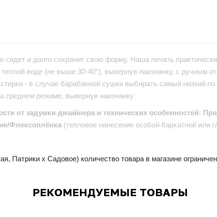
е сядет и долго сохранит свою форму. Наша печать практически 
теплой воде (не выше 30-40°), вывернув наизнанку, с ручным от
стирки - в случае барабанной сушки выбирать самый низкий по
на среднем режиме, вывернув наизнанку
ости от задумки дизайнера и технических особенностей: Пр
ие/Флексоплёнка
(тепловое нанесение особой бархатной или г
ая, Патрики x Садовое) количество товара в магазине ограниче
РЕКОМЕНДУЕМЫЕ ТОВАРЫ