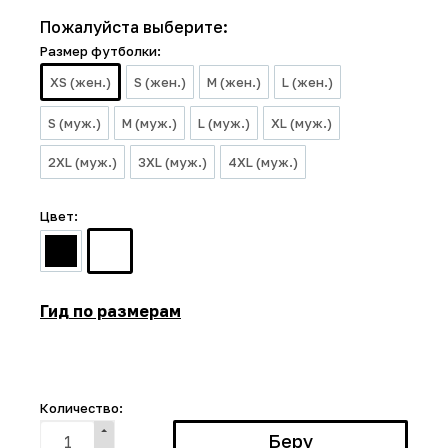
Пожалуйста выберите:
Размер футболки:
XS (жен.)
S (жен.)
M (жен.)
L (жен.)
S (муж.)
M (муж.)
L (муж.)
XL (муж.)
2XL (муж.)
3XL (муж.)
4XL (муж.)
Цвет:
Гид по размерам
Количество: