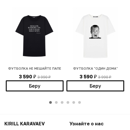
И
ФУТБОЛКА НЕ МЕШАЙТЕ ПАПЕ
ФУТБОЛКА "ОДИН ДОМА"
Ф
3 590
3 590
3 990
3 990
₽
₽
₽
₽
Беру
Беру
KIRILL KARAVAEV
Узнайте о нас