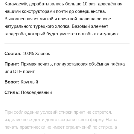
Karavaev®, дорабатывалась больше 10 раз, доведённая
нашими конструкторами почти до совершенства.
Выполненная из мягкой и приятной ткани на основе
натурального турецкого хлопка. Базовый элемент
гардероба, который будет уместен в любых ситуациях
Состав:
100% Хлопок
Принт:
Прямая печать, полиуретановая объёмная плёнка
или DTF принт
Ворот:
Круглый
Стиль:
Повседневный
При соблюдении условий стирки принт не сотрется,
изделие не сядет и долго сохранит свою форму. Наша
печать практически не имеет ограничений по стирке, а