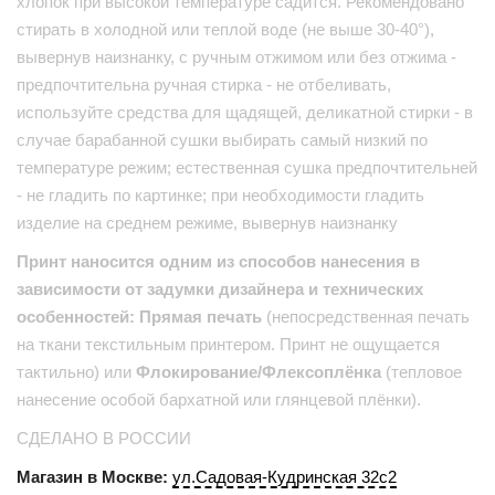
хлопок при высокой температуре садится. Рекомендовано
стирать в холодной или теплой воде (не выше 30-40°),
вывернув наизнанку, с ручным отжимом или без отжима -
предпочтительна ручная стирка - не отбеливать,
используйте средства для щадящей, деликатной стирки - в
случае барабанной сушки выбирать самый низкий по
температуре режим; естественная сушка предпочтительней
- не гладить по картинке; при необходимости гладить
изделие на среднем режиме, вывернув наизнанку
Принт наносится одним из способов нанесения в
зависимости от задумки дизайнера и технических
особенностей: Прямая печать
(непосредственная печать
на ткани текстильным принтером. Принт не ощущается
тактильно) или
Флокирование/Флексоплёнка
(тепловое
нанесение особой бархатной или глянцевой плёнки).
СДЕЛАНО В РОССИИ
Магазин в Москве:
ул.Садовая-Кудринская 32с2