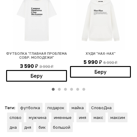
ФУТБОЛКА "ГЛАВНАЯ ПРОБЛЕМА
ХУДИ "НАХ-НАХ"
СОВР. МОЛОДЕЖИ"
5 990
6 990
₽
₽
3 590
3 990
₽
₽
Беру
Беру
Теги:
футболка
подарок
майка
СловоДна
слово
мужчина
именные
имя
макс
максим
дна
дня
бик
большой