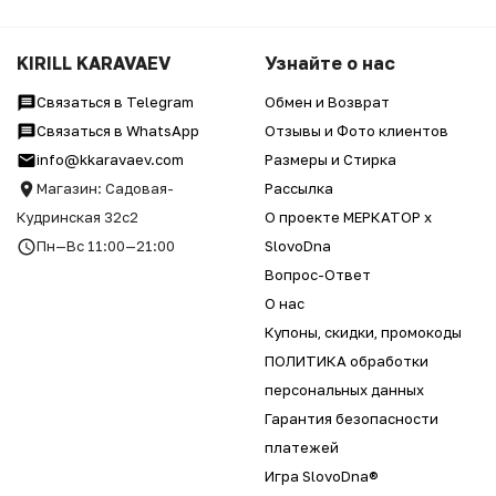
KIRILL KARAVAEV
Узнайте о нас
Связаться в Telegram
Обмен и Возврат
Связаться в WhatsApp
Отзывы и Фото клиентов
info@kkaravaev.com
Размеры и Стирка
Магазин: Садовая-
Рассылка
Кудринская 32с2
О проекте МЕРКАТОР x
Пн—Вс 11:00—21:00
SlovoDna
Вопрос-Ответ
О нас
Купоны, скидки, промокоды
ПОЛИТИКА обработки
персональных данных
Гарантия безопасности
платежей
Игра SlovoDna®