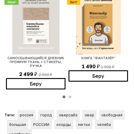
New!
Хит!
САМОСБЫВАЮЩИЙСЯ ДНЕВНИК
КНИГА "ФАНТАЗЁР"
ПРЕМИУМ ТКАНЬ + СТИКЕРЫ,
1 490
РУЧКА
1 990
₽
₽
2 499
2 990
₽
Беру
₽
Беру
Теги:
россия
город
оверсайз
овер
свободная
большая
РОССИИ
коорды
метки
челяба
челябинск