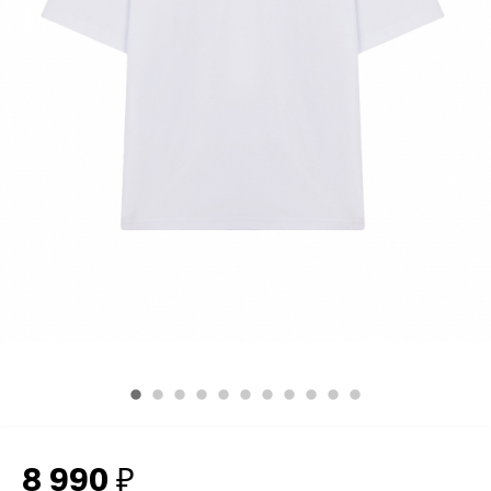
8 990
₽