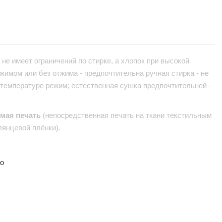
не имеет ограничений по стирке, а хлопок при высокой
жимом или без отжима - предпочтительна ручная стирка - не
 температуре режим; естественная сушка предпочтительней -
ямая печать
(непосредственная печать на ткани текстильным
лянцевой плёнки).
но