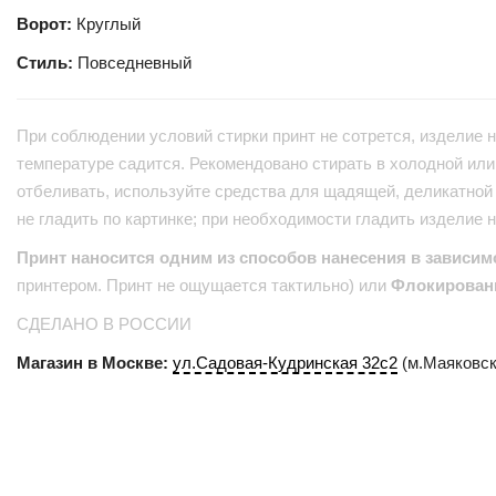
Ворот:
Круглый
Стиль:
Повседневный
При соблюдении условий стирки принт не сотрется, изделие н
температуре садится. Рекомендовано стирать в холодной или 
отбеливать, используйте средства для щадящей, деликатной 
не гладить по картинке; при необходимости гладить изделие 
Принт наносится одним из способов нанесения в зависим
принтером. Принт не ощущается тактильно) или
Флокирован
СДЕЛАНО В РОССИИ
Магазин в Москве:
ул.Садовая-Кудринская 32с2
(м.Маяковск