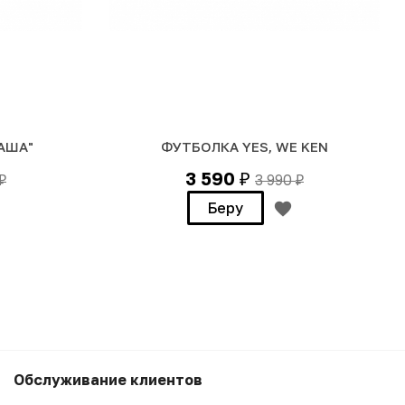
АША"
ФУТБОЛКА YES, WE KEN
3 590
3 990
₽
₽
₽
Беру
3 990
₽
Беру
Обслуживание клиентов
3 590
₽