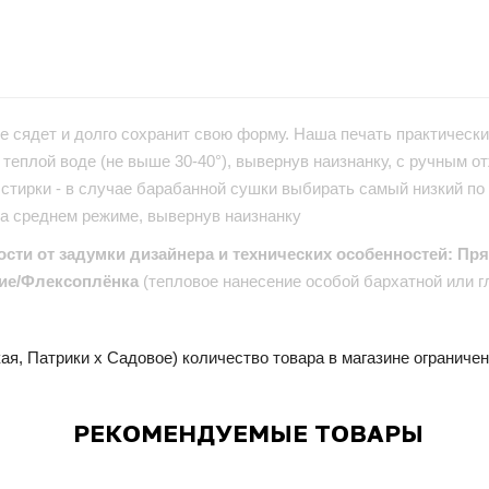
е сядет и долго сохранит свою форму. Наша печать практически 
теплой воде (не выше 30-40°), вывернув наизнанку, с ручным от
стирки - в случае барабанной сушки выбирать самый низкий по
на среднем режиме, вывернув наизнанку
ости от задумки дизайнера и технических особенностей: Пр
ие/Флексоплёнка
(тепловое нанесение особой бархатной или г
ая, Патрики x Садовое) количество товара в магазине ограниче
РЕКОМЕНДУЕМЫЕ ТОВАРЫ