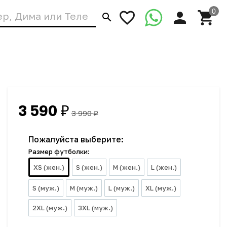
3 590
₽
3 990
₽
Пожалуйста выберите:
Размер футболки:
XS (жен.)
S (жен.)
M (жен.)
L (жен.)
S (муж.)
M (муж.)
L (муж.)
XL (муж.)
2XL (муж.)
3XL (муж.)