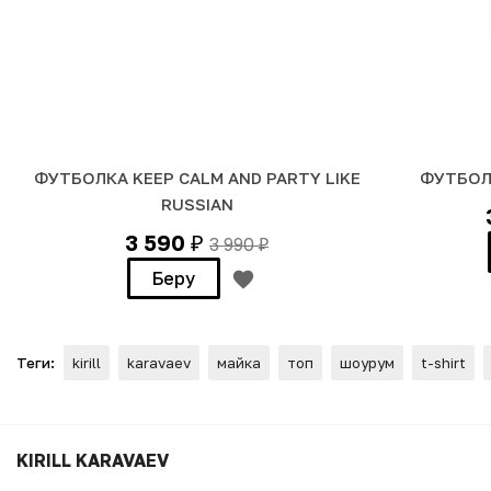
ФУТБОЛКА KEEP CALM AND PARTY LIKE
ФУТБОЛ
RUSSIAN
3 590
3 990
₽
₽
Беру
Теги:
kirill
karavaev
майка
топ
шоурум
t-shirt
ФУТБОЛКА SEX, DRUGS & VA
KIRILL KARAVAEV