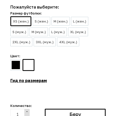
Пожалуйста выберите:
Размер футболки:
XS (жен.)
S (жен.)
M (жен.)
L (жен.)
S (муж.)
M (муж.)
L (муж.)
XL (муж.)
2XL (муж.)
3XL (муж.)
4XL (муж.)
Цвет:
Гид по размерам
Количество: