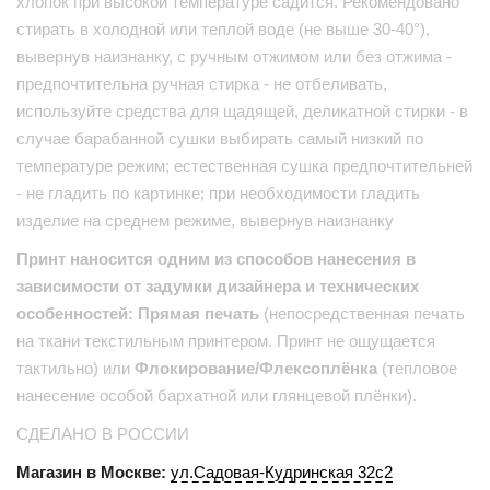
хлопок при высокой температуре садится. Рекомендовано
стирать в холодной или теплой воде (не выше 30-40°),
вывернув наизнанку, с ручным отжимом или без отжима -
предпочтительна ручная стирка - не отбеливать,
используйте средства для щадящей, деликатной стирки - в
случае барабанной сушки выбирать самый низкий по
температуре режим; естественная сушка предпочтительней
- не гладить по картинке; при необходимости гладить
изделие на среднем режиме, вывернув наизнанку
Принт наносится одним из способов нанесения в
зависимости от задумки дизайнера и технических
особенностей: Прямая печать
(непосредственная печать
на ткани текстильным принтером. Принт не ощущается
тактильно) или
Флокирование/Флексоплёнка
(тепловое
нанесение особой бархатной или глянцевой плёнки).
СДЕЛАНО В РОССИИ
Магазин в Москве:
ул.Садовая-Кудринская 32с2