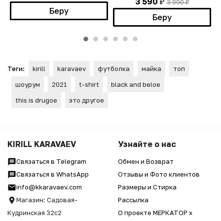
3 590
3 990
₽
₽
Беру
Беру
Теги:
kirill
karavaev
футболка
майка
топ
шоурум
2021
t-shirt
black and beloe
this is drugoe
это другое
KIRILL KARAVAEV
Узнайте о нас
Связаться в Telegram
Обмен и Возврат
Связаться в WhatsApp
Отзывы и Фото клиентов
info@kkaravaev.com
Размеры и Стирка
Магазин: Садовая-
Рассылка
Кудринская 32с2
О проекте МЕРКАТОР x