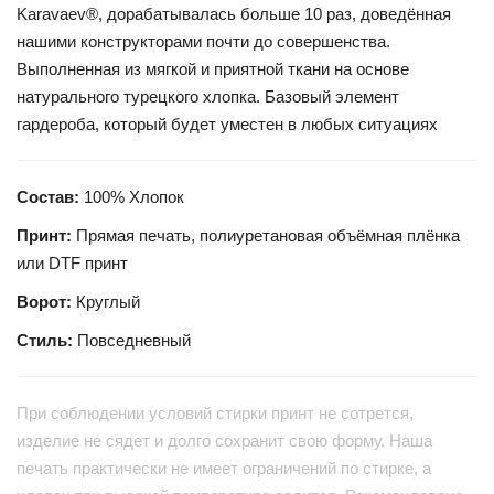
Karavaev®, дорабатывалась больше 10 раз, доведённая
нашими конструкторами почти до совершенства.
Выполненная из мягкой и приятной ткани на основе
натурального турецкого хлопка. Базовый элемент
гардероба, который будет уместен в любых ситуациях
Состав:
100% Хлопок
Принт:
Прямая печать, полиуретановая объёмная плёнка
или DTF принт
Ворот:
Круглый
Стиль:
Повседневный
При соблюдении условий стирки принт не сотрется,
изделие не сядет и долго сохранит свою форму. Наша
печать практически не имеет ограничений по стирке, а