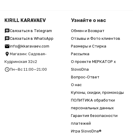
KIRILL KARAVAEV
Узнайте о нас
Связаться в Telegram
Обмен и Возврат
Связаться в WhatsApp
Отзывы и Фото клиентов
info@kkaravaev.com
Размеры и Стирка
Магазин: Садовая-
Рассылка
Кудринская 32с2
О проекте МЕРКАТОР x
Пн—Вс 11:00—21:00
SlovoDna
Вопрос-Ответ
О нас
Купоны, скидки, промокоды
ПОЛИТИКА обработки
персональных данных
Гарантия безопасности
платежей
Игра SlovoDna®