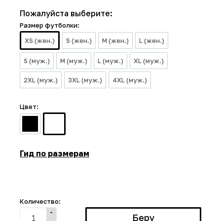
Пожалуйста выберите:
Размер футболки:
XS (жен.)
S (жен.)
M (жен.)
L (жен.)
S (муж.)
M (муж.)
L (муж.)
XL (муж.)
2XL (муж.)
3XL (муж.)
4XL (муж.)
Цвет:
Гид по размерам
Количество: