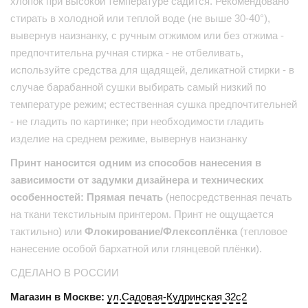
хлопок при высокой температуре садится. Рекомендовано
стирать в холодной или теплой воде (не выше 30-40°),
вывернув наизнанку, с ручным отжимом или без отжима -
предпочтительна ручная стирка - не отбеливать,
используйте средства для щадящей, деликатной стирки - в
случае барабанной сушки выбирать самый низкий по
температуре режим; естественная сушка предпочтительней
- не гладить по картинке; при необходимости гладить
изделие на среднем режиме, вывернув наизнанку
Принт наносится одним из способов нанесения в
зависимости от задумки дизайнера и технических
особенностей: Прямая печать
(непосредственная печать
на ткани текстильным принтером. Принт не ощущается
тактильно) или
Флокирование/Флексоплёнка
(тепловое
нанесение особой бархатной или глянцевой плёнки).
СДЕЛАНО В РОССИИ
Магазин в Москве:
ул.Садовая-Кудринская 32с2