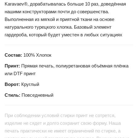
Karavaev®, дорабатывалась больше 10 раз, доведённая
нашими конструкторами почти до совершенства.
Выполненная из мягкой и приятной ткани на основе
натурального турецкого хлопка. Базовый элемент
гардероба, который будет уместен в любых ситуациях
Состав:
100% Хлопок
Принт:
Прямая печать, полиуретановая объёмная плёнка
или DTF принт
Ворот:
Круглый
Стиль:
Повседневный
При соблюдении условий стирки принт не сотрется,
изделие не сядет и долго сохранит свою форму. Наша
печать практически не имеет ограничений по стирке, а