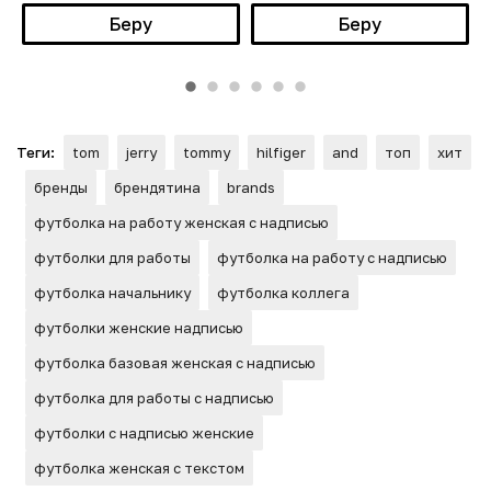
Беру
Беру
Теги:
tom
jerry
tommy
hilfiger
and
топ
хит
бренды
брендятина
brands
футболка на работу женская с надписью
футболки для работы
футболка на работу с надписью
футболка начальнику
футболка коллега
футболки женские надписью
футболка базовая женская с надписью
футболка для работы с надписью
футболки с надписью женские
футболка женская с текстом