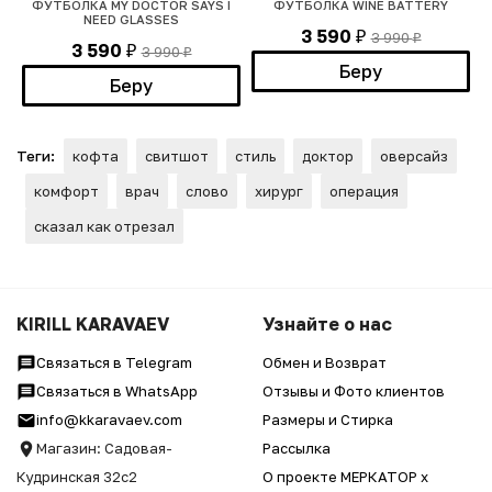
ФУТБОЛКА MY DOCTOR SAYS I
ФУТБОЛКА WINE BATTERY
NEED GLASSES
3 590
3 990
₽
₽
3 590
3 990
₽
₽
Беру
Беру
Теги:
кофта
свитшот
стиль
доктор
оверсайз
комфорт
врач
слово
хирург
операция
сказал как отрезал
KIRILL KARAVAEV
Узнайте о нас
Связаться в Telegram
Обмен и Возврат
Связаться в WhatsApp
Отзывы и Фото клиентов
info@kkaravaev.com
Размеры и Стирка
Магазин: Садовая-
Рассылка
Кудринская 32с2
О проекте МЕРКАТОР x