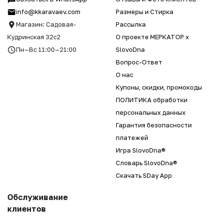
info@kkaravaev.com
Размеры и Стирка
Магазин: Садовая-
Рассылка
Кудринская 32с2
О проекте МЕРКАТОР x
Пн—Вс 11:00—21:00
SlovoDna
Вопрос-Ответ
О нас
Купоны, скидки, промокоды
ПОЛИТИКА обработки
персональных данных
Гарантия безопасности
платежей
Игра SlovoDna®
Словарь SlovoDna®
Скачать SDay App
Обслуживание
клиентов