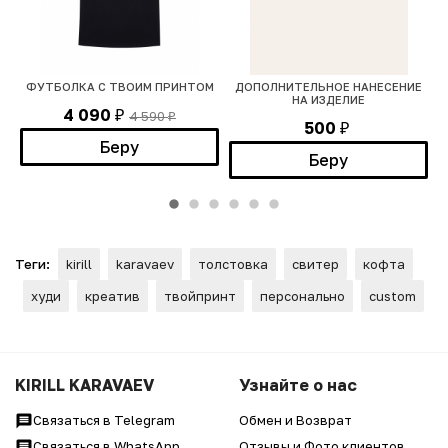
ФУТБОЛКА С ТВОИМ ПРИНТОМ
ДОПОЛНИТЕЛЬНОЕ НАНЕСЕНИЕ
НА ИЗДЕЛИЕ
4 090
4 590
₽
₽
500
₽
Беру
Беру
Теги:
kirill
karavaev
толстовка
свитер
кофта
худи
креатив
твойпринт
персонально
custom
KIRILL KARAVAEV
Узнайте о нас
Связаться в Telegram
Обмен и Возврат
Связаться в WhatsApp
Отзывы и Фото клиентов