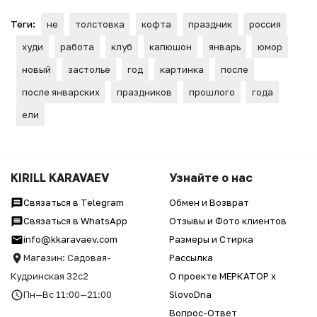
Теги:
не
толстовка
кофта
праздник
россия
худи
работа
клуб
капюшон
январь
юмор
новый
застолье
год
картинка
после
после январских
праздников
прошлого
года
ели
KIRILL KARAVAEV
Узнайте о нас
Связаться в Telegram
Обмен и Возврат
Связаться в WhatsApp
Отзывы и Фото клиентов
info@kkaravaev.com
Размеры и Стирка
Магазин: Садовая-
Рассылка
Кудринская 32с2
О проекте МЕРКАТОР x
Пн—Вс 11:00—21:00
SlovoDna
Вопрос-Ответ