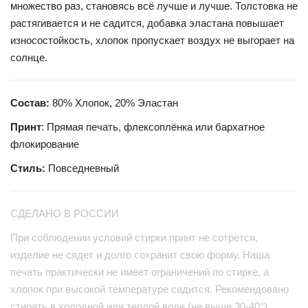
множество раз, становясь всё лучше и лучше. Толстовка не
растягивается и не садится, добавка эластана повышает
износостойкость, хлопок пропускает воздух не выгорает на
солнце.
Состав:
80% Хлопок, 20% Эластан
Принт
: Прямая печать, флексоплёнка или бархатное
флокирование
Стиль:
Повседневный
СДЕЛАНО В РОССИИ
При соблюдении условий стирки принт не сотрется,
изделие не сядет и долго сохранит свою форму. Наша
печать практически не имеет ограничений по стирке, а
хлопок при высокой температуре садится. Рекомендовано
стирать в холодной или теплой воде (не выше 30-40°),