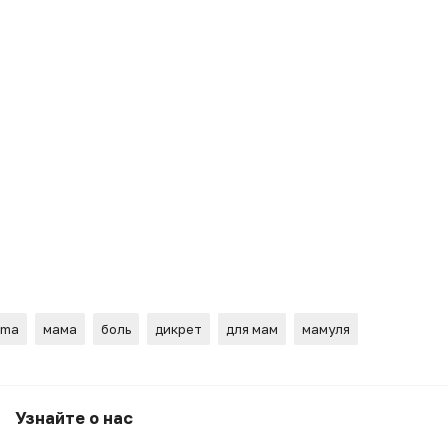
ma
мама
боль
дикрет
для мам
мамуля
Узнайте о нас