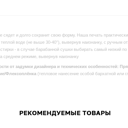
е сядет и долго сохранит свою форму. Наша печать практически 
теплой воде (не выше 30-40°), вывернув наизнанку, с ручным от
стирки - в случае барабанной сушки выбирать самый низкий по
на среднем режиме, вывернув наизнанку
ости от задумки дизайнера и технических особенностей: Пр
ие/Флексоплёнка
(тепловое нанесение особой бархатной или г
РЕКОМЕНДУЕМЫЕ ТОВАРЫ