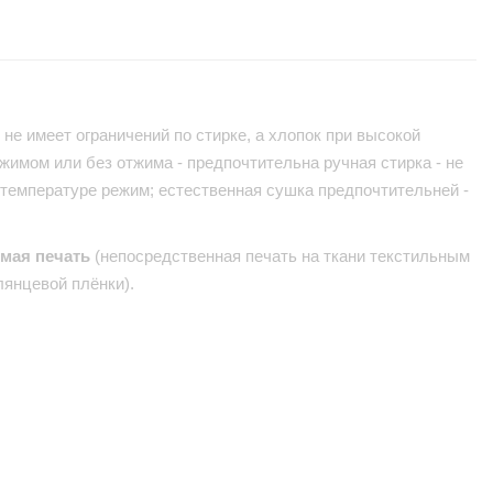
не имеет ограничений по стирке, а хлопок при высокой
жимом или без отжима - предпочтительна ручная стирка - не
 температуре режим; естественная сушка предпочтительней -
ямая печать
(непосредственная печать на ткани текстильным
лянцевой плёнки).