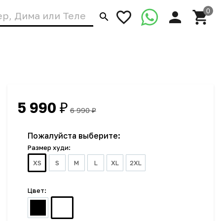
5 990
₽
6 990
₽
Пожалуйста выберите:
Размер худи:
XS
S
M
L
XL
2XL
Цвет: