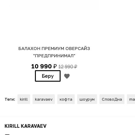
БАЛАХОН ПРЕМИУМ ОВЕРСАЙЗ
"ПРЕДПРИНИМАЛ"
10 990
12 990
₽
₽
Беру
Теги:
kirill
karavaev
кофта
шоурум
СловоДна
ma
ХУДИ "Боль для мам"
KIRILL KARAVAEV