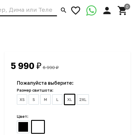
5 990
₽
6 990
₽
Пожалуйста выберите:
Размер свитшота:
XS
S
M
L
XL
2XL
Цвет: