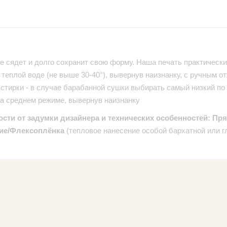
е сядет и долго сохранит свою форму. Наша печать практически 
теплой воде (не выше 30-40°), вывернув наизнанку, с ручным от
стирки - в случае барабанной сушки выбирать самый низкий по
на среднем режиме, вывернув наизнанку
ости от задумки дизайнера и технических особенностей: Пр
ие/Флексоплёнка
(тепловое нанесение особой бархатной или г