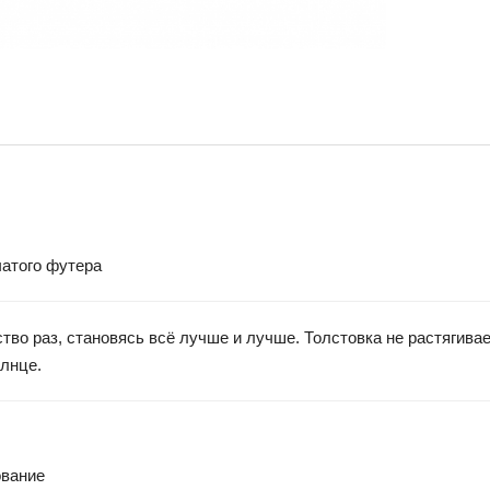
чатого футера
во раз, становясь всё лучше и лучше. Толстовка не растягивае
олнце.
ование