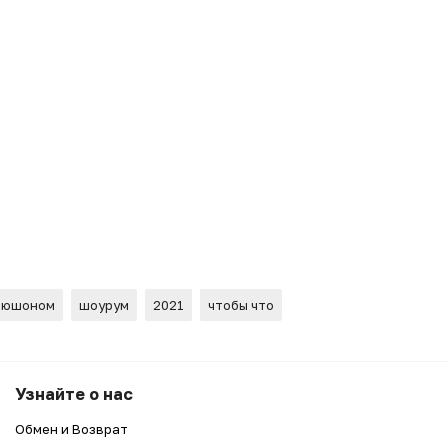
апюшоном
шоурум
2021
чтобы что
Узнайте о нас
Обмен и Возврат