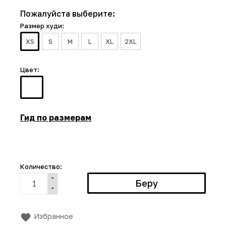
Пожалуйста выберите:
Размер худи:
XS
S
M
L
XL
2XL
Цвет:
Гид по размерам
Количество:
Избранное