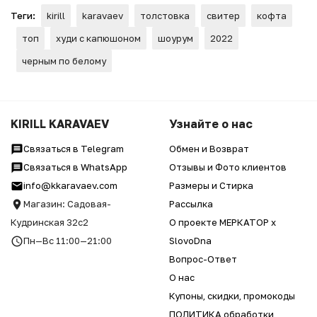
Теги:
kirill
karavaev
толстовка
свитер
кофта
топ
худи с капюшоном
шоурум
2022
черным по белому
KIRILL KARAVAEV
Узнайте о нас
Связаться в Telegram
Обмен и Возврат
Связаться в WhatsApp
Отзывы и Фото клиентов
info@kkaravaev.com
Размеры и Стирка
Магазин: Садовая-
Рассылка
Кудринская 32с2
О проекте МЕРКАТОР x
Пн—Вс 11:00—21:00
SlovoDna
Вопрос-Ответ
О нас
Купоны, скидки, промокоды
ПОЛИТИКА обработки