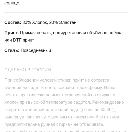
солнце.
Состав:
80% Хлопок, 20% Эластан
Принт
: Прямая печать, полиуретановая объёмная плёнка
или DTF принт
Стиль:
Повседневный
СДЕЛАНО В РОССИИ
При соблюдении условий стирки принт не сотрется,
изделие не сядет и долго сохранит свою форму. Наша
печать практически не имеет ограничений по стирке, а
хлопок при высокой температуре садится. Рекомендовано
стирать в холодной или теплой воде (не выше 30-40°),
вывернув наизнанку, с ручным отжимом или без отжима -
предпочтительна ручная стирка - не отбеливать,
используйте средства для щадящей, деликатной стирки - в