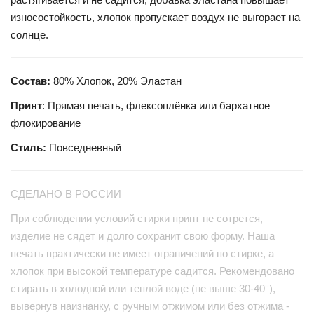
износостойкость, хлопок пропускает воздух не выгорает на
солнце.
Состав:
80% Хлопок, 20% Эластан
Принт
: Прямая печать, флексоплёнка или бархатное
флокирование
Стиль:
Повседневный
СДЕЛАНО В РОССИИ
При соблюдении условий стирки принт не сотрется,
изделие не сядет и долго сохранит свою форму. Наша
печать практически не имеет ограничений по стирке, а
хлопок при высокой температуре садится. Рекомендовано
стирать в холодной или теплой воде (не выше 30-40°),
вывернув наизнанку, с ручным отжимом или без отжима -