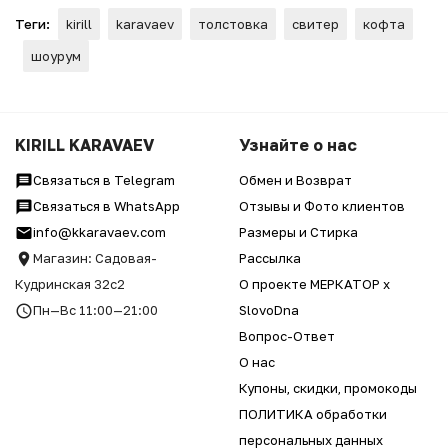
Теги:
kirill
karavaev
толстовка
свитер
кофта
шоурум
KIRILL KARAVAEV
Узнайте о нас
Связаться в Telegram
Обмен и Возврат
Связаться в WhatsApp
Отзывы и Фото клиентов
info@kkaravaev.com
Размеры и Стирка
Магазин: Садовая-
Рассылка
Кудринская 32с2
О проекте МЕРКАТОР x
Пн—Вс 11:00—21:00
SlovoDna
Вопрос-Ответ
О нас
Купоны, скидки, промокоды
ПОЛИТИКА обработки
персональных данных