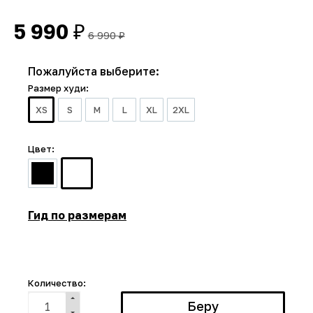
5 990
₽
6 990
₽
Пожалуйста выберите:
Размер худи:
XS
S
M
L
XL
2XL
Цвет:
Гид по размерам
Количество: