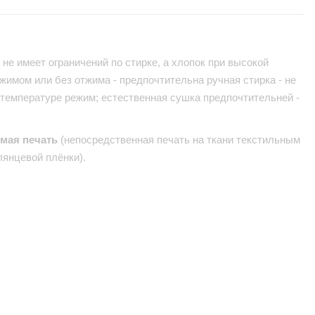
не имеет ограничений по стирке, а хлопок при высокой
жимом или без отжима - предпочтительна ручная стирка - не
 температуре режим; естественная сушка предпочтительней -
ямая печать
(непосредственная печать на ткани текстильным
лянцевой плёнки).