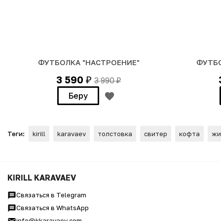
ФУТБОЛКА "НАСТРОЕНИЕ"
ФУТБО
3 590
3 990
₽
₽
Беру
Теги:
kirill
karavaev
толстовка
свитер
кофта
жи
ХУДИ "НАСТРОЕНИЕ"
KIRILL KARAVAEV
Связаться в Telegram
Связаться в WhatsApp
info@kkaravaev.com