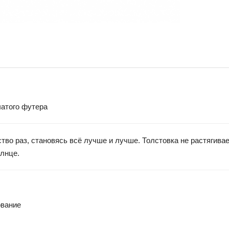
чатого футера
во раз, становясь всё лучше и лучше. Толстовка не растягивае
олнце.
ование