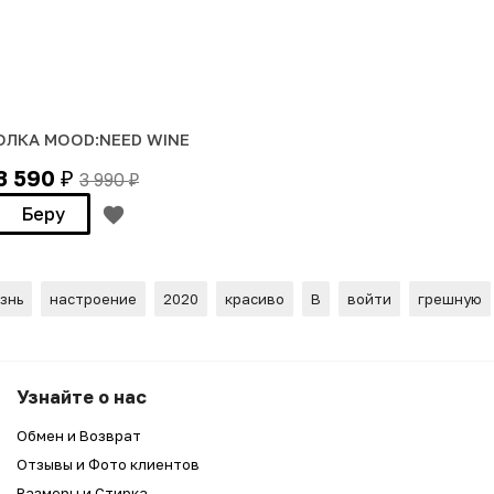
ЛКА MOOD:NEED WINE
3 590
3 990
₽
₽
Беру
знь
настроение
2020
красиво
В
войти
грешную
Узнайте о нас
Обмен и Возврат
Отзывы и Фото клиентов
Размеры и Стирка