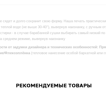
е сядет и долго сохранит свою форму. Наша печать практически 
теплой воде (не выше 30-40°), вывернув наизнанку, с ручным от
стирки - в случае барабанной сушки выбирать самый низкий по
на среднем режиме, вывернув наизнанку
ости от задумки дизайнера и технических особенностей: Пр
ие/Флексоплёнка
(тепловое нанесение особой бархатной или г
РЕКОМЕНДУЕМЫЕ ТОВАРЫ