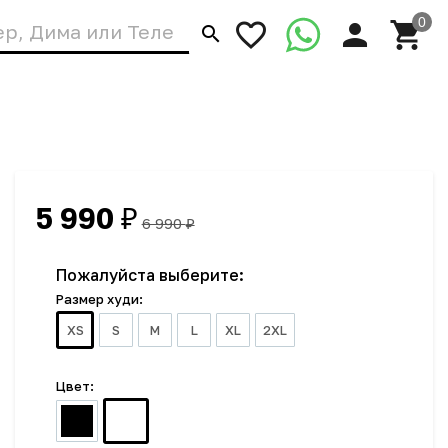
5 990
₽
6 990
₽
Пожалуйста выберите:
Размер худи:
XS
S
M
L
XL
2XL
Цвет: