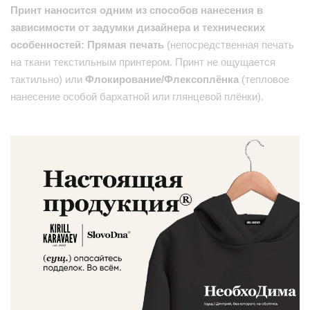
Принт наносится одним из способов нанесения в
зависимости от задумки дизайнера и технических
особенностей: Прямая печать
(непосредственная печать
на ткани текстильным принтером. Принт не ощущается
тактильно) или
Флокирование/Флексоплёнка
(тепловое
нанесение особой бархатной или глянцевой плёнки).