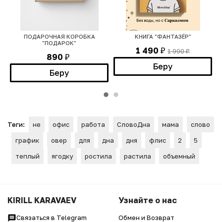
T
ПОДАРОЧНАЯ КОРОБКА
КНИГА "ФАНТАЗЁР"
"ПОДАРОК"
1 490
1 990
₽
₽
890
₽
Беру
Беру
Теги:
не
офис
работа
СловоДна
мама
слово
график
овер
для
дна
дня
флис
2
5
теплый
ягодку
ростила
растила
объемный
KIRILL KARAVAEV
Узнайте о нас
Связаться в Telegram
Обмен и Возврат