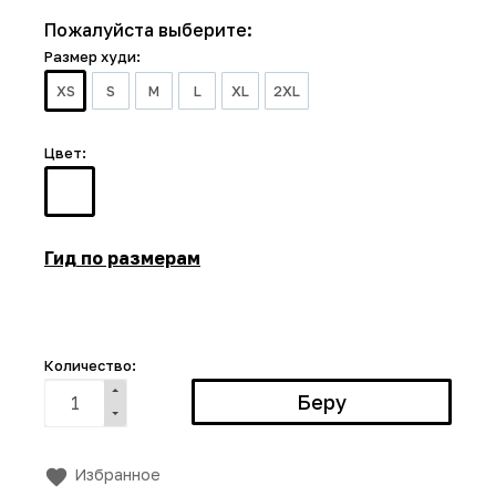
Пожалуйста выберите:
Размер худи:
XS
S
M
L
XL
2XL
Цвет:
Гид по размерам
Количество:
Избранное