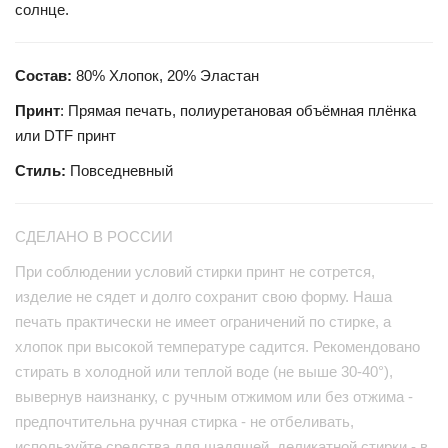
солнце.
Состав:
80% Хлопок, 20% Эластан
Принт
: Прямая печать, полиуретановая объёмная плёнка
или DTF принт
Стиль:
Повседневный
СДЕЛАНО В РОССИИ
При соблюдении условий стирки принт не сотрется,
изделие не сядет и долго сохранит свою форму. Наша
печать практически не имеет ограничений по стирке, а
хлопок при высокой температуре садится. Рекомендовано
стирать в холодной или теплой воде (не выше 30-40°),
вывернув наизнанку, с ручным отжимом или без отжима -
предпочтительна ручная стирка - не отбеливать,
используйте средства для щадящей, деликатной стирки - в