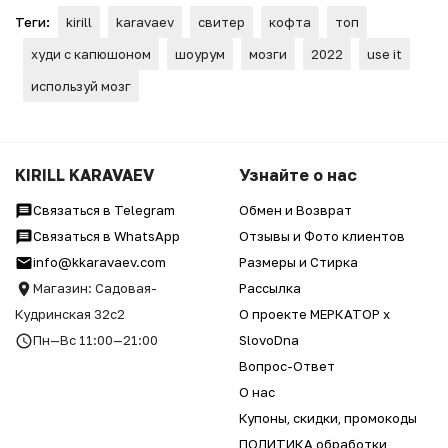
Теги:
kirill
karavaev
свитер
кофта
топ
худи с капюшоном
шоурум
мозги
2022
use it
используй мозг
KIRILL KARAVAEV
Узнайте о нас
Связаться в Telegram
Обмен и Возврат
Связаться в WhatsApp
Отзывы и Фото клиентов
info@kkaravaev.com
Размеры и Стирка
Магазин: Садовая-
Рассылка
Кудринская 32с2
О проекте МЕРКАТОР x
Пн—Вс 11:00—21:00
SlovoDna
Вопрос-Ответ
О нас
Купоны, скидки, промокоды
ПОЛИТИКА обработки