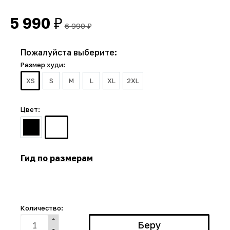
5 990
₽
6 990
₽
Пожалуйста выберите:
Размер худи:
XS
S
M
L
XL
2XL
Цвет:
Гид по размерам
Количество: