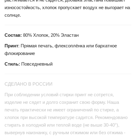
износостойкость, хлопок пропускает воздух не выгорает на
солнце.
Состав:
80% Хлопок, 20% Эластан
Принт
: Прямая печать, флексоплёнка или бархатное
флокирование
Стиль:
Повседневный
СДЕЛАНО В РОССИИ
При соблюдении условий стирки принт не сотрется,
изделие не сядет и долго сохранит свою форму. Наша
печать практически не имеет ограничений по стирке, а
хлопок при высокой температуре садится. Рекомендовано
стирать в холодной или теплой воде (не выше 30-40°),
вывернув наизнанку, с ручным отжимом или без отжима -