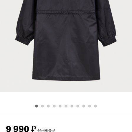
9 990
₽
11 990
₽