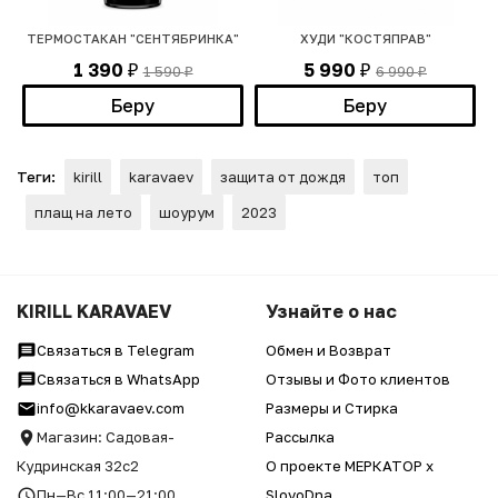
ТЕРМОСТАКАН "СЕНТЯБРИНКА"
ХУДИ "КОСТЯПРАВ"
1 390
5 990
1 590
6 990
₽
₽
₽
₽
Беру
Беру
Теги:
kirill
karavaev
защита от дождя
топ
плащ на лето
шоурум
2023
KIRILL KARAVAEV
Узнайте о нас
Связаться в Telegram
Обмен и Возврат
Связаться в WhatsApp
Отзывы и Фото клиентов
info@kkaravaev.com
Размеры и Стирка
Магазин: Садовая-
Рассылка
Кудринская 32с2
О проекте МЕРКАТОР x
Пн—Вс 11:00—21:00
SlovoDna