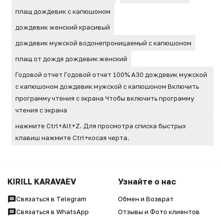
плащ дождевик с капюшоном
дождевик женский красивый
дождевик мужской водонепроницаемый с капюшоном
плащ от дождя дождевик женский
Годовой отчет Годовой отчет 100% A30 дождевик мужской
с капюшоном дождевик мужской с капюшоном Включить
программу чтения с экрана Чтобы включить программу
чтения с экрана
нажмите Ctrl+Alt+Z. Для просмотра списка быстрых
клавиш нажмите Ctrl+косая черта.
KIRILL KARAVAEV
Узнайте о нас
Связаться в Telegram
Обмен и Возврат
Связаться в WhatsApp
Отзывы и Фото клиентов