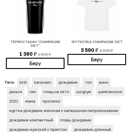
ТЕРМОСТАКАН "CHAMPAGNE
ФУТБОЛКА CHAMPAGNE DIET
DIET"
3 590
3 990
₽
₽
1 390
1 590
₽
₽
Беру
Беру
Теги:
kirill
karavaev
дождевик
топ
вино
деньги
rain
плащ на лето
шоурум
шампанское
2021
мама
просекко
куртка дождевик женская с капюшоном непромокаемая
дождевик компактный
плащ-дождевик
дождевик мужской с принтом
дождевик длинный