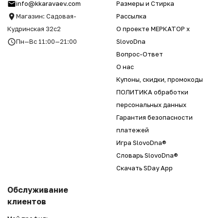
info@kkaravaev.com
Размеры и Стирка
Магазин: Садовая-
Рассылка
Кудринская 32с2
О проекте МЕРКАТОР x
Пн—Вс 11:00—21:00
SlovoDna
Вопрос-Ответ
О нас
Купоны, скидки, промокоды
ПОЛИТИКА обработки
персональных данных
Гарантия безопасности
платежей
Игра SlovoDna®
Словарь SlovoDna®
Скачать SDay App
Обслуживание
клиентов