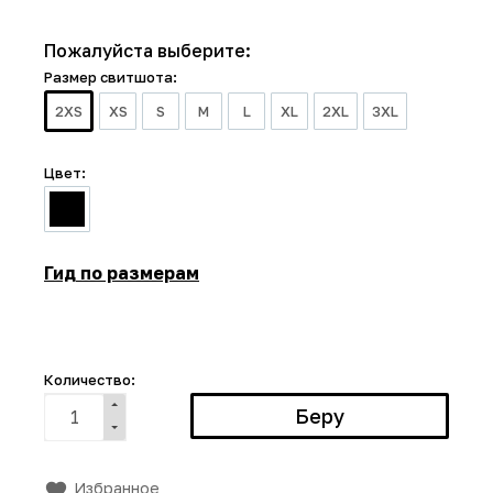
Пожалуйста выберите:
Размер свитшота:
2XS
XS
S
M
L
XL
2XL
3XL
Цвет:
Гид по размерам
Количество:
Избранное