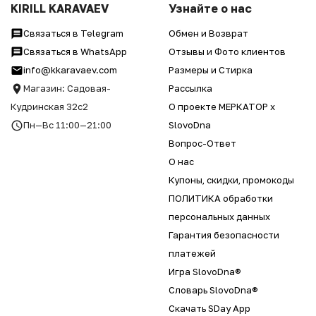
KIRILL KARAVAEV
Узнайте о нас
Связаться в Telegram
Обмен и Возврат
Связаться в WhatsApp
Отзывы и Фото клиентов
info@kkaravaev.com
Размеры и Стирка
Магазин: Садовая-
Рассылка
Кудринская 32с2
О проекте МЕРКАТОР x
Пн—Вс 11:00—21:00
SlovoDna
Вопрос-Ответ
О нас
Купоны, скидки, промокоды
ПОЛИТИКА обработки
персональных данных
Гарантия безопасности
платежей
Игра SlovoDna®
Словарь SlovoDna®
Скачать SDay App