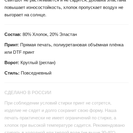
повышает износостойкость, хлопок пропускает воздух не
выгорает на солнце.
Состав:
80% Хлопок, 20% Эластан
Принт
: Прямая печать, полиуретановая объёмная плёнка
или DTF принт
Ворот:
Круглый (реглан)
Стиль:
Повседневный
СДЕЛАНО В РОССИИ
При соблюдении условий стирки принт не сотрется,
изделие не сядет и долго сохранит свою форму. Наша
печать практически не имеет ограничений по стирке, а
хлопок при высокой температуре садится. Рекомендовано
стирать в холодной или теплой воде (не выше 30-40°),