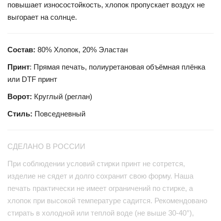
повышает износостойкость, хлопок пропускает воздух не
выгорает на солнце.
Состав:
80% Хлопок, 20% Эластан
Принт
: Прямая печать, полиуретановая объёмная плёнка
или DTF принт
Ворот:
Круглый (реглан)
Стиль:
Повседневный
СДЕЛАНО В РОССИИ
При соблюдении условий стирки принт не сотрется,
изделие не сядет и долго сохранит свою форму. Наша
печать практически не имеет ограничений по стирке, а
хлопок при высокой температуре садится. Рекомендовано
стирать в холодной или теплой воде (не выше 30-40°),