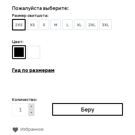
Пожалуйста выберите:
Размер свитшота:
2XS
XS
S
M
L
XL
2XL
3XL
Цвет:
Гид по размерам
Количество:
Избранное