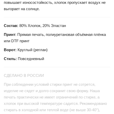
повышает износостойкость, хлопок пропускает воздух не
выгорает на солнце.
Состав:
80% Хлопок, 20% Эластан
Принт
: Прямая печать, полиуретановая объёмная плёнка
или DTF принт
Ворот:
Круглый (реглан)
Стиль:
Повседневный
СДЕЛАНО В РОССИИ
При соблюдении условий стирки принт не сотрется,
изделие не сядет и долго сохранит свою форму. Наша
печать практически не имеет ограничений по стирке, а
хлопок при высокой температуре садится. Рекомендовано
стирать в холодной или теплой воде (не выше 30-40°),