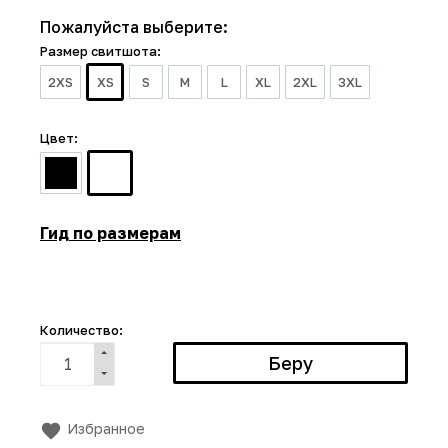
Пожалуйста выберите:
Размер свитшота:
2XS
XS
S
M
L
XL
2XL
3XL
Цвет:
Гид по размерам
Количество:
Избранное