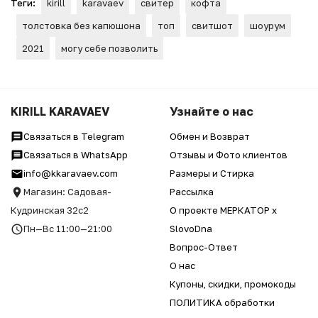
Теги:
kirill
karavaev
свитер
кофта
толстовка без капюшона
топ
свитшот
шоурум
2021
могу себе позволить
KIRILL KARAVAEV
Узнайте о нас
Связаться в Telegram
Обмен и Возврат
Связаться в WhatsApp
Отзывы и Фото клиентов
info@kkaravaev.com
Размеры и Стирка
Магазин: Садовая-
Рассылка
Кудринская 32с2
О проекте МЕРКАТОР x
Пн—Вс 11:00—21:00
SlovoDna
Вопрос-Ответ
О нас
Купоны, скидки, промокоды
ПОЛИТИКА обработки