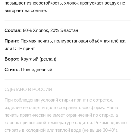
повышает износостойкость, хлопок пропускает воздух не
выгорает на солнце.
Состав:
80% Хлопок, 20% Эластан
Принт
: Прямая печать, полиуретановая объёмная плёнка
или DTF принт
Ворот:
Круглый (реглан)
Стиль:
Повседневный
СДЕЛАНО В РОССИИ
При соблюдении условий стирки принт не сотрется,
изделие не сядет и долго сохранит свою форму. Наша
печать практически не имеет ограничений по стирке, а
хлопок при высокой температуре садится. Рекомендовано
стирать в холодной или теплой воде (не выше 30-40°),