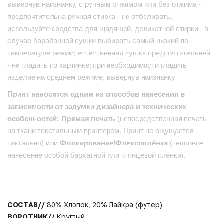
вывернув наизнанку, с ручным отжимом или без отжима -
предпочтительна ручная стирка - не отбеливать,
используйте средства для щадящей, деликатной стирки - в
случае барабанной сушки выбирать самый низкий по
температуре режим; естественная сушка предпочтительней
- не гладить по картинке; при необходимости гладить
изделие на среднем режиме, вывернув наизнанку
Принт наносится одним из способов нанесения в
зависимости от задумки дизайнера и технических
особенностей: Прямая печать
(непосредственная печать
на ткани текстильным принтером. Принт не ощущается
тактильно) или
Флокирование/Флексоплёнка
(тепловое
нанесение особой бархатной или глянцевой плёнки).
СОСТАВ//
80% Хлопок, 20% Лайкра (футер)
ВОРОТНИК//
Круглый