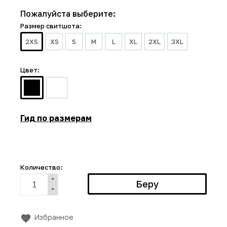
Пожалуйста выберите:
Размер свитшота:
2XS
XS
S
M
L
XL
2XL
3XL
Цвет:
Гид по размерам
Количество:
Избранное