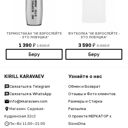
ТЕРМОСТАКАН "НЕ ВЗРОСЛЕЙТЕ
ФУТБОЛКА "НЕ ВЗРОСЛЕЙТЕ -
- ЭТО ЛОВУШКА"
ЭТО ЛОВУШКА"
1 390
3 590
1 590
3 990
₽
₽
₽
₽
Беру
Беру
KIRILL KARAVAEV
Узнайте о нас
Связаться в Telegram
Обмен и Возврат
Связаться в WhatsApp
Отзывы и Фото клиентов
info@kkaravaev.com
Размеры и Стирка
Магазин: Садовая-
Рассылка
Кудринская 32с2
О проекте МЕРКАТОР x
Пн—Вс 11:00—21:00
SlovoDna