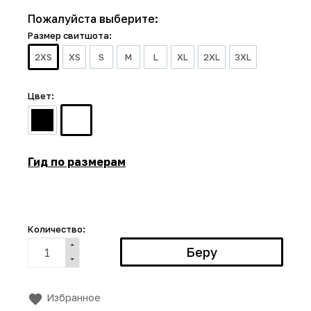
Пожалуйста выберите:
Размер свитшота:
2XS
XS
S
M
L
XL
2XL
3XL
Цвет:
Гид по размерам
Количество:
Избранное