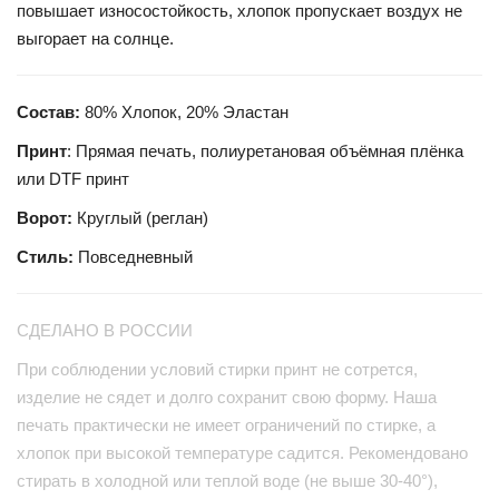
повышает износостойкость, хлопок пропускает воздух не
выгорает на солнце.
Состав:
80% Хлопок, 20% Эластан
Принт
: Прямая печать, полиуретановая объёмная плёнка
или DTF принт
Ворот:
Круглый (реглан)
Стиль:
Повседневный
СДЕЛАНО В РОССИИ
При соблюдении условий стирки принт не сотрется,
изделие не сядет и долго сохранит свою форму. Наша
печать практически не имеет ограничений по стирке, а
хлопок при высокой температуре садится. Рекомендовано
стирать в холодной или теплой воде (не выше 30-40°),