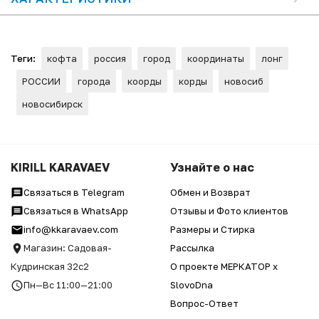
Теги:
кофта
россия
город
координаты
лонг
РОССИИ
города
коорды
корды
новосиб
новосибирск
KIRILL KARAVAEV
Узнайте о нас
Связаться в Telegram
Обмен и Возврат
Связаться в WhatsApp
Отзывы и Фото клиентов
info@kkaravaev.com
Размеры и Стирка
Магазин: Садовая-
Рассылка
Кудринская 32с2
О проекте МЕРКАТОР x
Пн—Вс 11:00—21:00
SlovoDna
Вопрос-Ответ