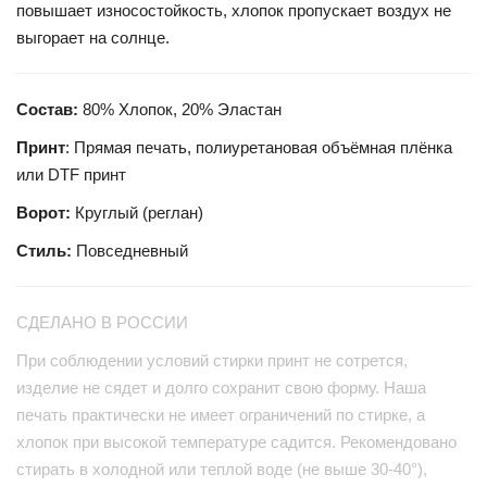
повышает износостойкость, хлопок пропускает воздух не
выгорает на солнце.
Состав:
80% Хлопок, 20% Эластан
Принт
: Прямая печать, полиуретановая объёмная плёнка
или DTF принт
Ворот:
Круглый (реглан)
Стиль:
Повседневный
СДЕЛАНО В РОССИИ
При соблюдении условий стирки принт не сотрется,
изделие не сядет и долго сохранит свою форму. Наша
печать практически не имеет ограничений по стирке, а
хлопок при высокой температуре садится. Рекомендовано
стирать в холодной или теплой воде (не выше 30-40°),