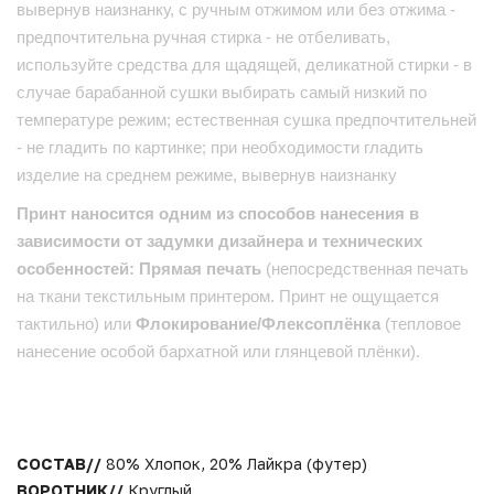
вывернув наизнанку, с ручным отжимом или без отжима -
предпочтительна ручная стирка - не отбеливать,
используйте средства для щадящей, деликатной стирки - в
случае барабанной сушки выбирать самый низкий по
температуре режим; естественная сушка предпочтительней
- не гладить по картинке; при необходимости гладить
изделие на среднем режиме, вывернув наизнанку
Принт наносится одним из способов нанесения в
зависимости от задумки дизайнера и технических
особенностей: Прямая печать
(непосредственная печать
на ткани текстильным принтером. Принт не ощущается
тактильно) или
Флокирование/Флексоплёнка
(тепловое
нанесение особой бархатной или глянцевой плёнки).
СОСТАВ//
80% Хлопок, 20% Лайкра (футер)
ВОРОТНИК//
Круглый