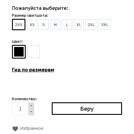
Пожалуйста выберите:
Размер свитшота:
2XS
XS
S
M
L
XL
2XL
3XL
Цвет:
Гид по размерам
Количество:
Избранное