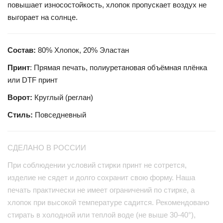
повышает износостойкость, хлопок пропускает воздух не
выгорает на солнце.
Состав:
80% Хлопок, 20% Эластан
Принт
: Прямая печать, полиуретановая объёмная плёнка
или DTF принт
Ворот:
Круглый (реглан)
Стиль:
Повседневный
СДЕЛАНО В РОССИИ
При соблюдении условий стирки принт не сотрется,
изделие не сядет и долго сохранит свою форму. Наша
печать практически не имеет ограничений по стирке, а
хлопок при высокой температуре садится. Рекомендовано
стирать в холодной или теплой воде (не выше 30-40°),