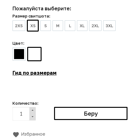
Пожалуйста выберите:
Размер свитшота:
2XS
XS
S
M
L
XL
2XL
3XL
Цвет:
Гид по размерам
Количество:
Избранное