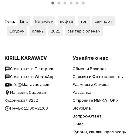
Теги:
kirill
karavaev
кофта
топ
свитшот
шоурум
олень
2021
свитер с оленем
KIRILL KARAVAEV
Узнайте о нас
Связаться в Telegram
Обмен и Возврат
Связаться в WhatsApp
Отзывы и Фото клиентов
info@kkaravaev.com
Размеры и Стирка
Магазин: Садовая-
Рассылка
Кудринская 32с2
О проекте МЕРКАТОР x
Пн—Вс 11:00—21:00
SlovoDna
Вопрос-Ответ
О нас
Купоны, скидки, промокоды