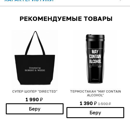
РЕКОМЕНДУЕМЫЕ ТОВАРЫ
СУПЕР ШОПЕР "DIRECTED"
ТЕРМОСТАКАН "MAY CONTAIN
Ф
ALCOHOL"
1 990
₽
1 390
1 590
₽
₽
Беру
Беру