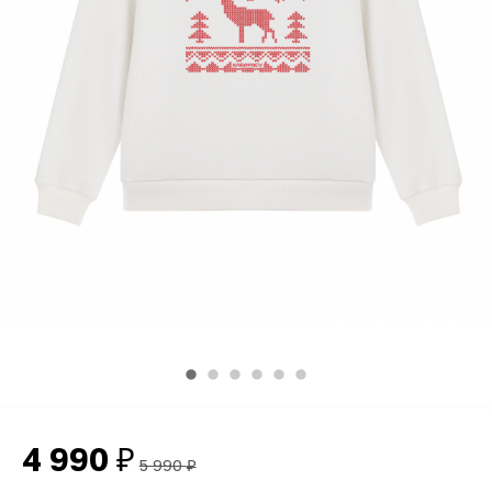
4 990
₽
5 990
₽