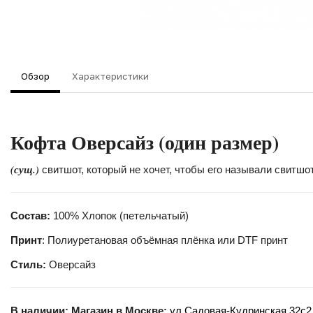
Обзор
Характеристики
Кофта Оверсайз (один размер)
(сущ.)
свитшот, который не хочет, чтобы его называли свитшо
Состав:
100% Хлопок (петельчатый)
Принт
: Полиуретановая объёмная плёнка или DTF принт
Стиль:
Оверсайз
В наличии:
Магазин в Москве:
ул.Садовая-Кудринская 32с2