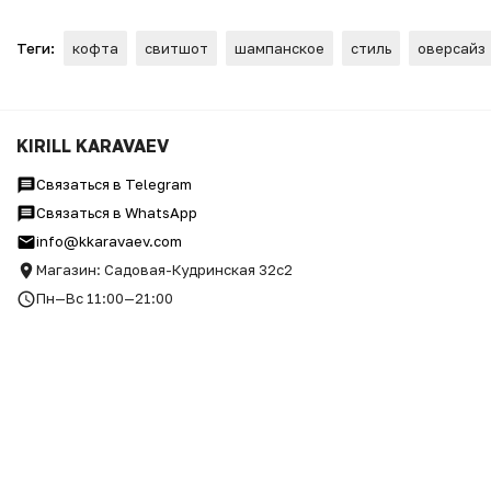
Теги:
кофта
свитшот
шампанское
стиль
оверсайз
КОФТА ОВЕРСАЙЗ "Суп дня"
KIRILL KARAVAEV
Связаться в Telegram
Связаться в WhatsApp
info@kkaravaev.com
Магазин: Садовая-Кудринская 32с2
Пн—Вс 11:00—21:00