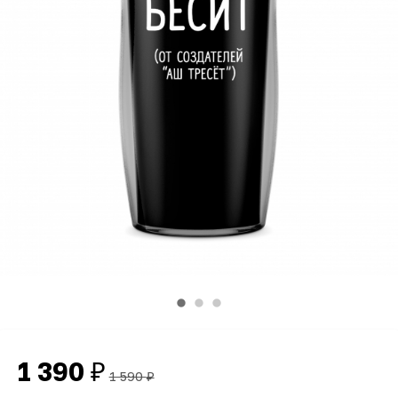
1 390
₽
1 590
₽