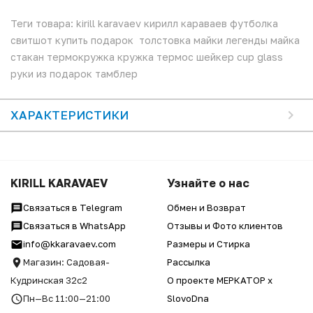
Теги товара: kirill karavaev кирилл караваев футболка
свитшот купить подарок толстовка майки легенды майка
стакан термокружка кружка термос шейкер cup glass
руки из подарок тамблер
ХАРАКТЕРИСТИКИ
KIRILL KARAVAEV
Узнайте о нас
Связаться в Telegram
Обмен и Возврат
Связаться в WhatsApp
Отзывы и Фото клиентов
info@kkaravaev.com
Размеры и Стирка
Магазин: Садовая-
Рассылка
Кудринская 32с2
О проекте МЕРКАТОР x
Пн—Вс 11:00—21:00
SlovoDna