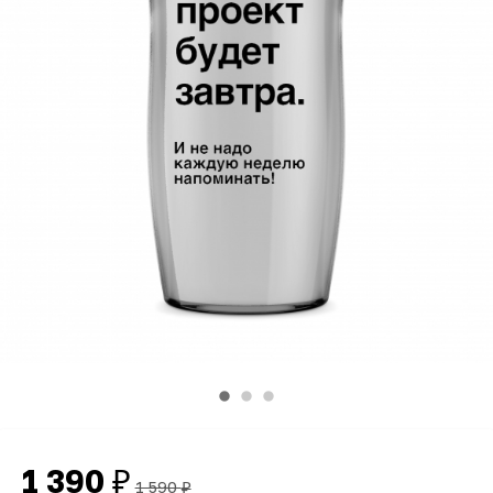
1 390
₽
1 590
₽