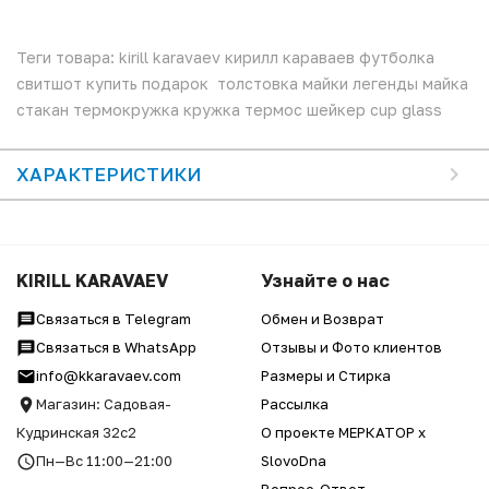
Теги товара: kirill karavaev кирилл караваев футболка
свитшот купить подарок толстовка майки легенды майка
стакан термокружка кружка термос шейкер cup glass
ХАРАКТЕРИСТИКИ
KIRILL KARAVAEV
Узнайте о нас
Связаться в Telegram
Обмен и Возврат
Связаться в WhatsApp
Отзывы и Фото клиентов
info@kkaravaev.com
Размеры и Стирка
Магазин: Садовая-
Рассылка
Кудринская 32с2
О проекте МЕРКАТОР x
Пн—Вс 11:00—21:00
SlovoDna
Вопрос-Ответ